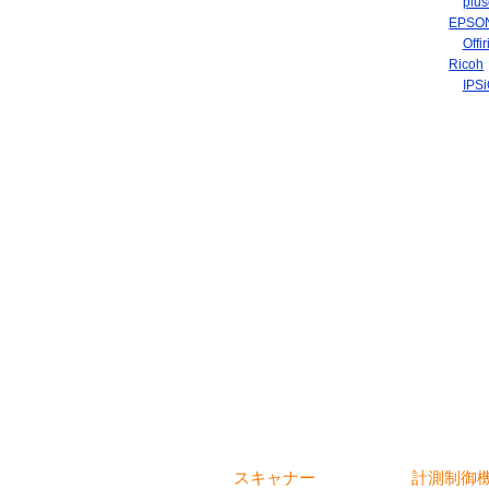
plu
EPSO
Of
Ricoh
IP
スキャナー
計測制御機