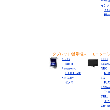
VMwa
インタ
まい
Biw
タブレット/携帯端末
モニター/
ASUS
EIZO
Tablet
IODAT
Panasonic
NEC
TOUGHPAD
Mult
KING JIM
LG
ポメラ
FLA
Lenov
Thin
DELL
モニ
Centu