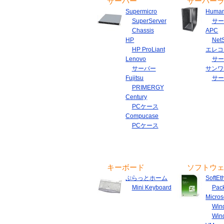
サーバー
サーバー
Supermicro
Huma
SuperServer
サー
Chassis
APC
HP
NetS
HP ProLiant
エレコ
Lenovo
サー
サーバー
サンワ
Fujitsu
サー
PRIMERGY
Century
PCケース
Compucase
PCケース
キーボード
ソフトウ
ぷらっとホーム
SoftEt
Mini Keyboard
Pac
Micros
Win
Win