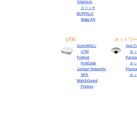
YAMAHA
スイッチ
BUFFALO
有線LAN
UTM
ネットワ
SonicWALL
Axis 
UTM
ネッ
Fortinet
Panas
FortiGate
ネッ
Juniper Networks
Plane
SRX
ネッ
WatchGuard
Firebox