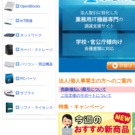
OpenBlocks
IoT関連
ネットワーク
サーバ・ストレージ
パソコン・周辺機器
PCパーツ
法人/個人事業主の方へのご案内
売掛(後払い)取引について
サプライ
ご注文後のサポートについて
特集・キャンペーン
ソフト・ライセンス