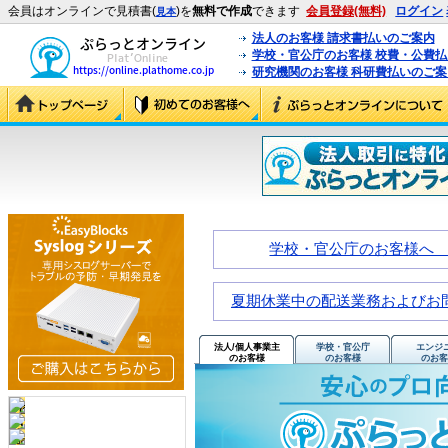
会員はオンラインで見積書(
)を
無料で作成
できます
会員登録(無料)
ログイン
見本
法人のお客様 請求書払いのご案内
学校・官公庁のお客様 校費・公費
研究機関のお客様 科研費払いのご案
学校・官公庁のお客様へ
夏期休業中の配送業務およびお問
法人/個人事業主
学校・官公庁
エンジ
のお客様
のお客様
のお客