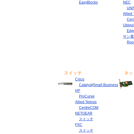
EasyBlocks
NEC
UNI
Allied 
Cen
Ubiqui
Edg
サン電
Roo
スイッチ
ネッ
Cisco
Catalyst
/
Small Business
HP
ProCurve
Allied Telesis
CentreCOM
NETGEAR
スイッチ
FXC
スイッチ