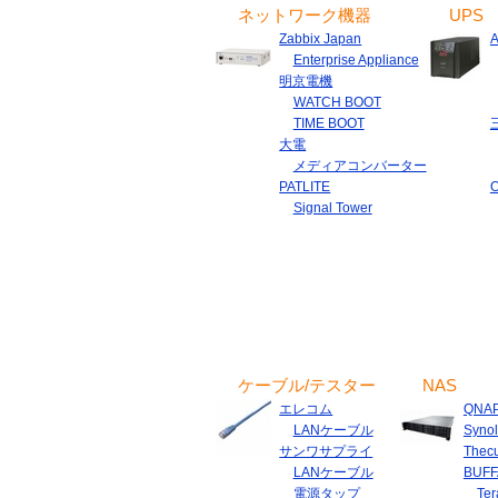
ネットワーク機器
UPS
Zabbix Japan
Enterprise Appliance
明京電機
WATCH BOOT
TIME BOOT
大電
メディアコンバーター
PATLITE
Signal Tower
ケーブル/テスター
NAS
エレコム
QNA
LANケーブル
Syno
サンワサプライ
Thec
LANケーブル
BUFF
電源タップ
Ter