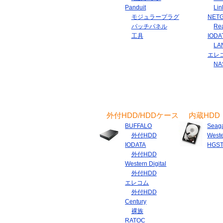
Panduit
Lin
モジュラープラグ
NET
パッチパネル
Re
工具
IODA
LA
エレ
NA
外付HDD/HDDケース
内蔵HDD
BUFFALO
Seag
外付HDD
Weste
IODATA
HGS
外付HDD
Western Digital
外付HDD
エレコム
外付HDD
Century
裸族
RATOC