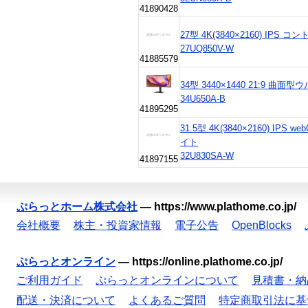
41890428
27型 4K(3840×2160) IPS コ
27UQ850V-W
41885579
34型 3440×1440 21:9 
34U650A-B
41895295
31.5型 4K(3840×2160) I
イト
32U830SA-W
41897155
ぷらっとホーム株式会社
—
https://www.plathome.co.jp/
会社概要
株主・投資家情報
電子公告
OpenBlocks
ぷらっとオンライン
—
https://online.plathome.co.jp/
ご利用ガイド
ぷらっとオンラインについて
見積書・納
配送・決済について
よくあるご質問
特定商取引法に基