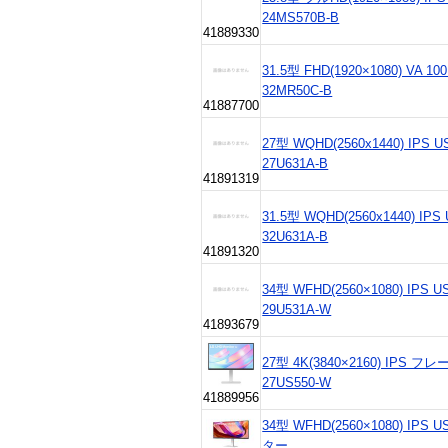
24MS570B-B
41889330
31.5型 FHD(1920×1080) V
32MR50C-B
41887700
27型 WQHD(2560x1440) IPS 
27U631A-B
41891319
31.5型 WQHD(2560x1440) IP
32U631A-B
41891320
34型 WFHD(2560×1080) IPS
29U531A-W
41893679
27型 4K(3840×2160) IPS
27US550-W
41889956
34型 WFHD(2560×1080) IP
ター