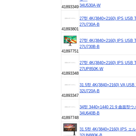
34U530A-W
41893349
27型 4K(3840×2160) IPS U
27U730A-B
41893801
27型 4K(3840×2160) IPS US
27U730B-B
41897751
27型 4K(3840×2160) IPS U
27UP850K-W
41893348
31.5型 4K(3840×2160) VA U
32U720A-B
41893347
34型 3440×1440 21:9 
34U640B-B
41897748
31.5型 4K(3840×2160) IPS
32UN880K-B