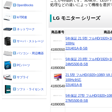
ことが特徴的です。3D表示、LEDバ
処理などの違いによって機種を選択
OpenBlocks
IoT関連
LG モニター シリーズ
ネットワーク
商品番号
商品
5年保証 21.5型 フルHD(1920
サーバ・ストレージ
100Hz
22U401A-B-SB
41893550
パソコン・周辺機器
5年保証 23.8型 フルHD(1920×1
24MS500-B-SB
PCパーツ
41890084
21.5型 フルHD(1920×1080
サプライ
100Hz対応
22U401A-B
41893549
ソフト・ライセンス
5年保証 27型 フルHD(1920×108
27MS500-B-SB
41890085