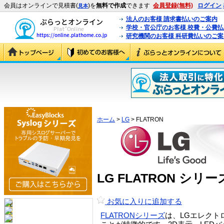
会員はオンラインで見積書(
)を
無料で作成
できます
会員登録(無料)
ログイン
見本
法人のお客様 請求書払いのご案内
学校・官公庁のお客様 校費・公費
研究機関のお客様 科研費払いのご案
ホーム
>
LG
> FLATRON
LG FLATRON シリ
お気に入りに追加する
FLATRONシリーズ
は、LGエレク