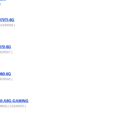
]
70TI-8G
41839568 ]
70-8G
839567 ]
60-6G
839566 ]
80-A8G-GAMING
NG) [ 41839565 ]