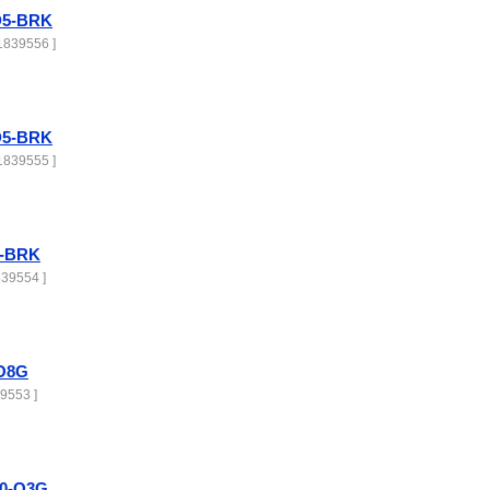
D5-BRK
1839556 ]
D5-BRK
1839555 ]
G-BRK
39554 ]
O8G
9553 ]
0-O3G