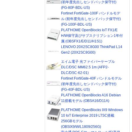
(初年度先出しセンドバック保守付)
(FG-80F-BDL-US)
Fortinet FortiGate-100F バンドルモデ
ル (初年度先出しセンドバック保守付)
(FG-100F-BDL-US)
PLAT'HOME OpenBlocks IoT FX1/E
H/W保守及びサブスクリプション1年付
属 (OBSFX1/E/D11/H1S1)
LENOVO 20X2SC8G00 ThinkPad L14
Gen2 (20X2SC8G00)
エイム電子 光ファイバーケーブル
DLC/DSC MM62.5 1m (AFP2-
DLC/DSC-62-01)
Fortinet FortiGate-40F バンドルモデル
(初年度先出しセンドバック保守付)
(FG-40F-BDL-US)
PLAT'HOME OpenBlocks A16 Debian
11搭載モデル (OBSA16/D11A)
PLAT'HOME OpenBlocks IX9 Windows
10 IoT Enterprise 2019 LTSC搭載
256GBモデル
(OBSIX9/W/L1809/256G)