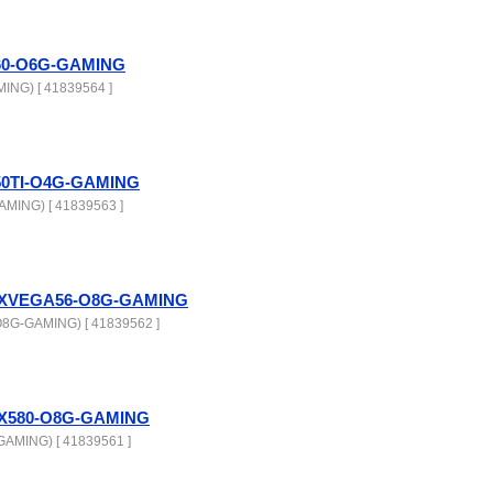
60-O6G-GAMING
NG) [ 41839564 ]
50TI-O4G-GAMING
MING) [ 41839563 ]
RXVEGA56-O8G-GAMING
G-GAMING) [ 41839562 ]
X580-O8G-GAMING
AMING) [ 41839561 ]