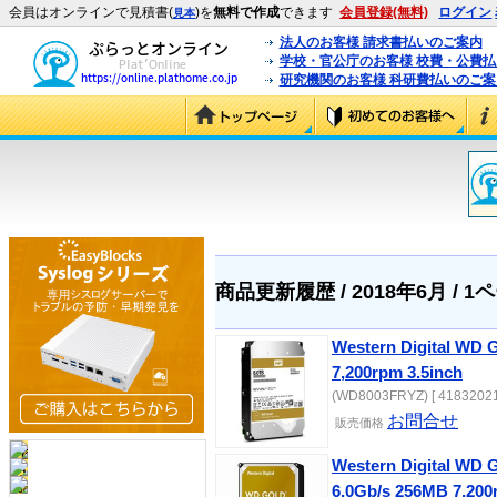
会員はオンラインで見積書(
)を
無料で作成
できます
会員登録(無料)
ログイン
見本
法人のお客様 請求書払いのご案内
学校・官公庁のお客様 校費・公費
研究機関のお客様 科研費払いのご案
商品更新履歴 / 2018年6月 / 1
Western Digital WD
7,200rpm 3.5inch
(WD8003FRYZ) [ 41832021
お問合せ
販売価格
Western Digital WD 
6.0Gb/s 256MB 7,20