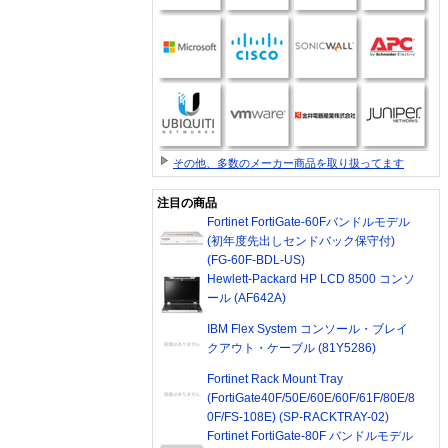
その他、多数のメーカー商品を取り扱ってます
注目の商品
Fortinet FortiGate-60Fバンドルモデル
(初年度先出しセンドバック保守付)
(FG-60F-BDL-US)
Hewlett-Packard HP LCD 8500 コンソ
ール (AF642A)
IBM Flex System コンソール・ブレイ
クアウト・ケーブル (81Y5286)
Fortinet Rack Mount Tray
(FortiGate40F/50E/60E/60F/61F/80E/8
0F/FS-108E) (SP-RACKTRAY-02)
Fortinet FortiGate-80F バンドルモデル