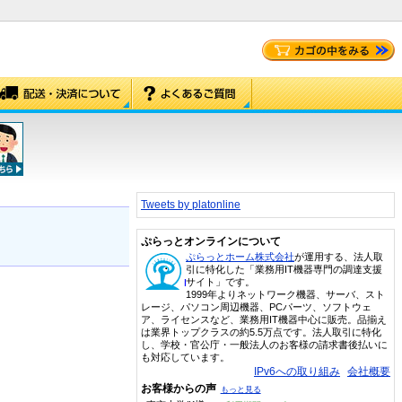
Tweets by platonline
ぷらっとオンラインについて
ぷらっとホーム株式会社
が運用する、法人取
引に特化した「業務用IT機器専門の調達支援
サイト」です。
1999年よりネットワーク機器、サーバ、スト
レージ、パソコン周辺機器、PCパーツ、ソフトウェ
ア、ライセンスなど、業務用IT機器中心に販売。品揃え
は業界トップクラスの約5.5万点です。法人取引に特化
し、学校・官公庁・一般法人のお客様の請求書後払いに
も対応しています。
IPv6への取り組み
会社概要
お客様からの声
もっと見る