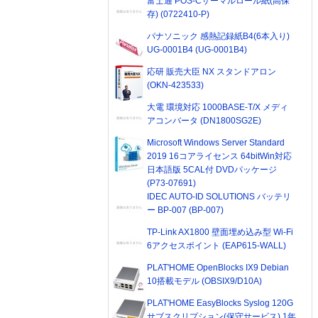
富士通 POS-Cサーマルロール紙(高保
存) (0722410-P)
パナソニック 感熱記録紙B4(6本入り)
UG-0001B4 (UG-0001B4)
応研 販売大臣 NX スタンドアロン
(OKN-423533)
大電 環境対応 1000BASE-T/X メディ
アコンバータ (DN1800SG2E)
Microsoft Windows Server Standard
2019 16コアライセンス 64bitWin対応
日本語版 5CAL付 DVDパッケージ
(P73-07691)
IDEC AUTO-ID SOLUTIONS バッテリ
ー BP-007 (BP-007)
TP-Link AX1800 壁面埋め込み型 Wi-Fi
6アクセスポイント (EAP615-WALL)
PLAT'HOME OpenBlocks IX9 Debian
10搭載モデル (OBSIX9/D10A)
PLAT'HOME EasyBlocks Syslog 120G
サブスクリプション(保守サービス) 1年