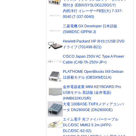
間付き (EBIX/SYSLOG120G/1Y)
内田洋行 イレーザーFB型(大) 7-337-
0040 (7-337-0040)
三菱電機 GX Developer 日本語版
(SW8D5C-GPPW-J)
Hewlett-Packard HP 外付けUSB DVD
ドライブ (701498-B21)
CISCO Japan 250V AC Type A Power
Cable (CAB-TA-250V-JP=)
PLAT'HOME OpenBlocks IX9 Debian
11搭載モデル (OBSIX9/D11A)
金井電器産業 MINI KEYBOARD Pro
USBモデル 英語版 (金井電器)
(HMB632KUS/R)
大電 100BASE-TX/FXメディアコンバ
ータ DN2800GE (DN2800GE)
エイム電子 光ファイバーケーブル
DLC/DSC MM62.5 2m (AFP2-
DLC/DSC-62-02)