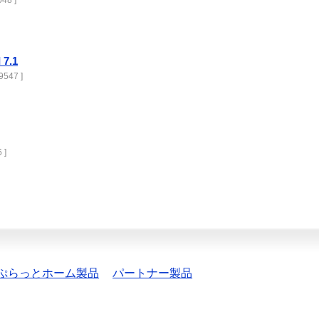
48 ]
 7.1
9547 ]
 ]
ぷらっとホーム製品
パートナー製品