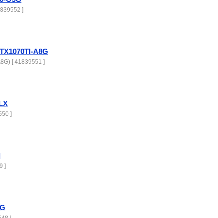
839552 ]
X1070TI-A8G
G) [ 41839551 ]
LX
550 ]
I
9 ]
3G