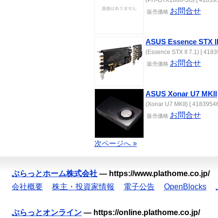
(PH-GTX1060-3G) [ 418395
お問合せ
販売価格
ASUS Essence STX II
(Essence STX II 7.1) [ 4183
お問合せ
販売価格
ASUS Xonar U7 MKII
(Xonar U7 MKII) [ 41839546
お問合せ
販売価格
次ページへ »
ぷらっとホーム株式会社
—
https://www.plathome.co.jp/
会社概要
株主・投資家情報
電子公告
OpenBlocks
ぷらっとオンライン
—
https://online.plathome.co.jp/