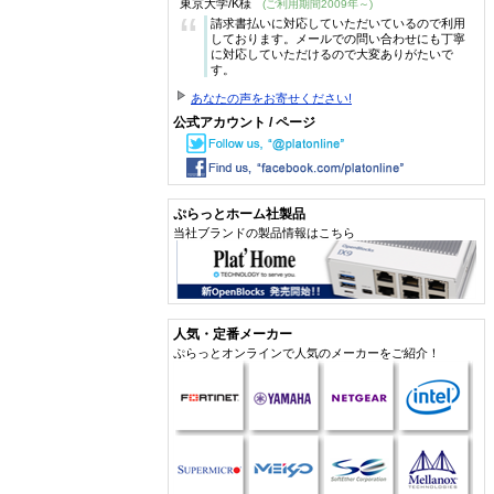
東京大学/K様
(ご利用期間2009年～)
“
請求書払いに対応していただいているので利用
しております。メールでの問い合わせにも丁寧
に対応していただけるので大変ありがたいで
す。
あなたの声をお寄せください!
公式アカウント / ページ
ぷらっとホーム社製品
当社ブランドの製品情報はこちら
人気・定番メーカー
ぷらっとオンラインで人気のメーカーをご紹介！