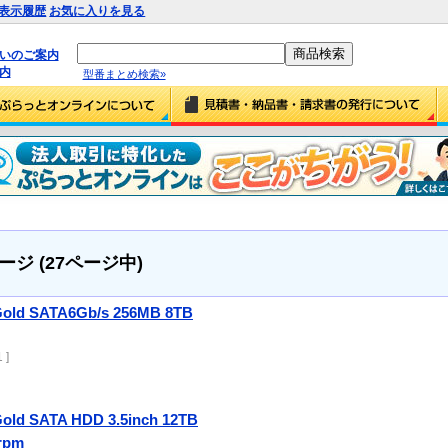
表示履歴
お気に入りを見る
払いのご案内
内
型番まとめ検索»
ページ (27ページ中)
 Gold SATA6Gb/s 256MB 8TB
 ]
Gold SATA HDD 3.5inch 12TB
0rpm