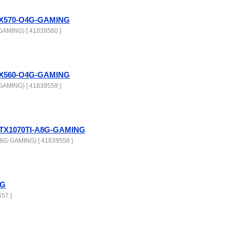
X570-O4G-GAMING
AMING) [ 41839560 ]
X560-O4G-GAMING
AMING) [ 41839559 ]
TX1070TI-A8G-GAMING
G-GAMING) [ 41839558 ]
2G
57 ]