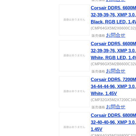
Corsair DDR5, 6600
32-39-39-76, XMP 3
Black, RGB LED, 1.4
(CMP64GX5M2X6600C32) [
お問合せ
販売価格
Corsair DDR5, 6600
32-39-39-76, XMP 3
White, RGB LED, 1.4
(CMP96GX5M2B6600C32W)
お問合せ
販売価格
Corsair DDR5, 7200
34-44-44-96, XMP 3
White, 1.45V
(CMP32GX5M2X7200C34W)
お問合せ
販売価格
Corsair DDR5, 6800
32-40-40-96, XMP 3
1.45V
(CMK64GX5M2X6800C32) [