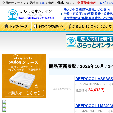
会員はオンラインで見積書(
)を
無料で作成
できます
会員登録(無料)
ログイン
見本
法人のお客様 請求書払いのご案内
学校・官公庁のお客様 校費・公費
研究機関のお客様 科研費払いのご案
商品更新履歴 / 2025年10月 / 
DEEPCOOL ASSASSI
(R-ASN4-BKNVNN-GJD) [ 4
24,432円
販売価格
DEEPCOOL LM240 
(R-LM240-WHDMMC-1) [ 4