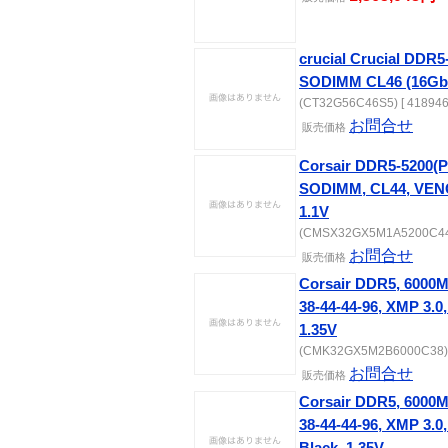
crucial Crucial DDR
SODIMM CL46 (16Gbi
(CT32G56C46S5) [ 418946
お問合せ
販売価格
Corsair DDR5-5200(
SODIMM, CL44, VE
1.1V
(CMSX32GX5M1A5200C44) 
お問合せ
販売価格
Corsair DDR5, 6000
38-44-44-96, XMP 3
1.35V
(CMK32GX5M2B6000C38) [
お問合せ
販売価格
Corsair DDR5, 6000
38-44-44-96, XMP 3