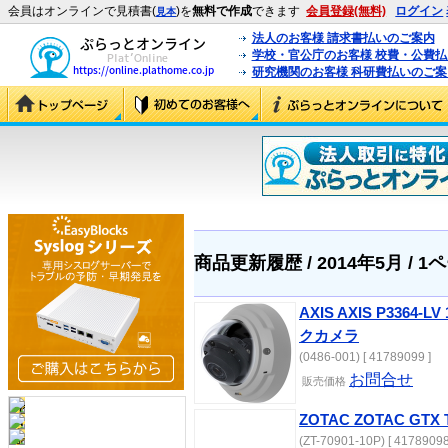
会員はオンラインで見積書(
)を
無料で作成
できます
会員登録(無料)
ログイン
見本
法人のお客様 請求書払いのご案内
学校・官公庁のお客様 校費・公費
研究機関のお客様 科研費払いのご案
商品更新履歴 / 2014年5月 / 1
AXIS AXIS P336
クカメラ
(0486-001) [ 41789099 ]
お問合せ
販売価格
ZOTAC ZOTAC GTX T
(ZT-70901-10P) [ 41789098