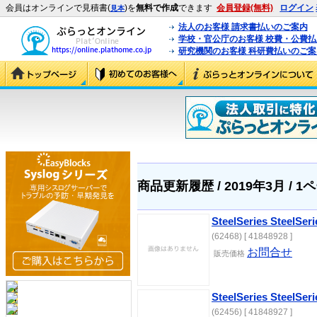
会員はオンラインで見積書(
)を
無料で作成
できます
会員登録(無料)
ログイン
見本
法人のお客様 請求書払いのご案内
学校・官公庁のお客様 校費・公費
研究機関のお客様 科研費払いのご案
商品更新履歴 / 2019年3月 / 1
SteelSeries SteelSeri
(62468) [ 41848928 ]
お問合せ
販売価格
SteelSeries SteelSeri
(62456) [ 41848927 ]