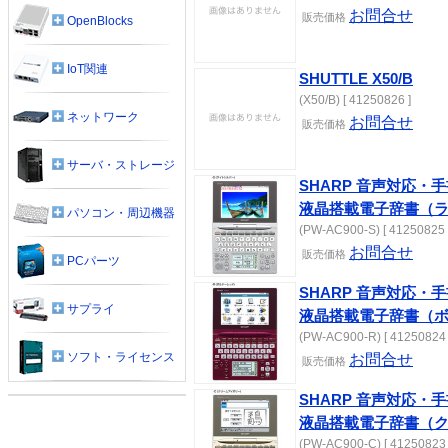
お問合せ
販売価格
OpenBlocks
IoT関連
SHUTTLE X50/B
(X50/B) [ 41250826 ]
ネットワーク
お問合せ
販売価格
サーバ・ストレージ
SHARP 音声対応・
液晶搭載電子辞書（
パソコン・周辺機器
(PW-AC900-S) [ 41250825 
お問合せ
販売価格
PCパーツ
SHARP 音声対応・
サプライ
液晶搭載電子辞書（
(PW-AC900-R) [ 41250824 
ソフト・ライセンス
お問合せ
販売価格
SHARP 音声対応・
液晶搭載電子辞書（
(PW-AC900-C) [ 41250823 