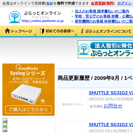
会員はオンラインで見積書(
)を
無料で作成
できます
会員登録(無料)
ログイン
見本
法人のお客様 請求書払いのご案内
学校・官公庁のお客様 校費・公費
研究機関のお客様 科研費払いのご案
商品更新履歴 / 2009年9月 / 1
SHUTTLE SG31G2 V
(SG31G2 V2/S) [ 41250828
お問合せ
販売価格
SHUTTLE SG31G2 V
(SG31G2 V2) [ 41250827 ]