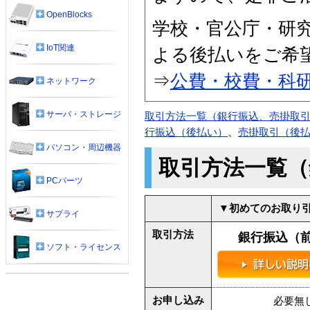
OpenBlocks
学校・官公庁・研
IoT関連
よる後払いをご希
⇒
公費・校費・科
ネットワーク
サーバ・ストレージ
取引方法一覧（銀行振込、売掛取
行振込（後払い）
、
売掛取引（後
パソコン・周辺機器
取引方法一覧（
PCパーツ
▼初めてのお取り引
サプライ
取引方法
銀行振込（
ソフト・ライセンス
お申し込み
必要無