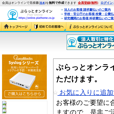
会員はオンラインで見積書(
)を
無料で作成
できます
会員登録(無料)
ログイン
見本
法人のお客様 請求書払いのご案内
学校・官公庁のお客様 校費・公費
研究機関のお客様 科研費払いのご案
ぷらっとオンラ
ただけます。
お気に入りに追加
お客様のご要望に
ますので、是非ご