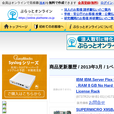
会員はオンラインで見積書(
)を
無料で作成
できます
会員登録(無料)
ログイン
見本
法人のお客様 請求書払いのご案内
学校・官公庁のお客様 校費・公費
研究機関のお客様 科研費払いのご案
商品更新履歴 / 2013年3月 / 1
IBM IBM.Server Flex
. RAM 8 GB No Hard 
License Rack
(8737R2U-W-B1-01) [ 4171
お問合せ
販売価格
SUPERMICRO X9SB