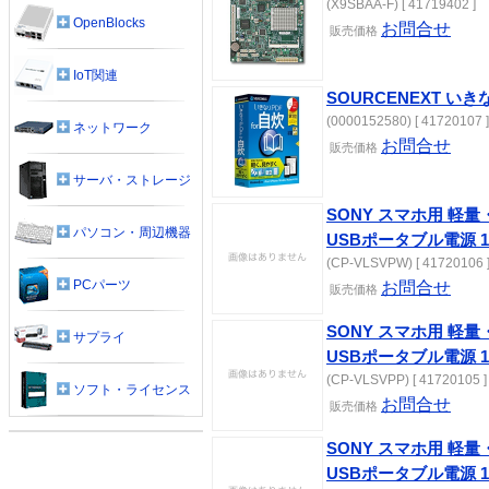
(X9SBAA-F) [ 41719402 ]
OpenBlocks
お問合せ
販売価格
IoT関連
SOURCENEXT いきな
(0000152580) [ 41720107 ]
ネットワーク
お問合せ
販売価格
サーバ・ストレージ
SONY スマホ用 軽
パソコン・周辺機器
USBポータブル電源 1
(CP-VLSVPW) [ 41720106 
PCパーツ
お問合せ
販売価格
SONY スマホ用 軽
サプライ
USBポータブル電源 1
(CP-VLSVPP) [ 41720105 ]
ソフト・ライセンス
お問合せ
販売価格
SONY スマホ用 軽
USBポータブル電源 1