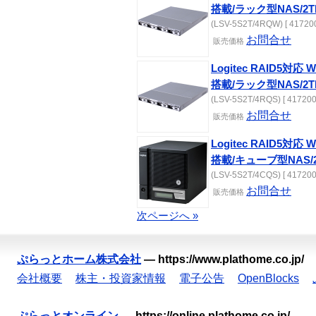
搭載/ラック型NAS/2T
(LSV-5S2T/4RQW) [ 417200
お問合せ
販売価格
Logitec RAID5対応 Wi
搭載/ラック型NAS/2T
(LSV-5S2T/4RQS) [ 417200
お問合せ
販売価格
Logitec RAID5対応 Wi
搭載/キューブ型NAS/
(LSV-5S2T/4CQS) [ 417200
お問合せ
販売価格
次ページへ »
ぷらっとホーム株式会社
—
https://www.plathome.co.jp/
会社概要
株主・投資家情報
電子公告
OpenBlocks
ぷらっとオンライン
—
https://online.plathome.co.jp/