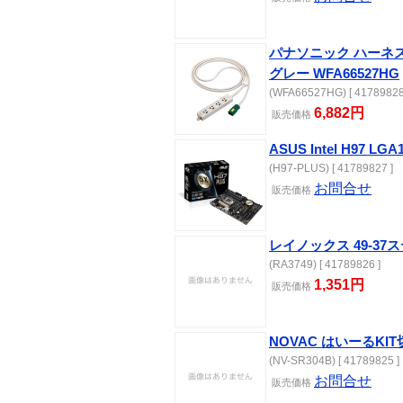
パナソニック ハーネス
グレー WFA66527HG
(WFA66527HG) [ 41789828
6,882円
販売価格
ASUS Intel H97 LG
(H97-PLUS) [ 41789827 ]
お問合せ
販売価格
レイノックス 49-37
(RA3749) [ 41789826 ]
1,351円
販売価格
NOVAC はいーるKIT
(NV-SR304B) [ 41789825 ]
お問合せ
販売価格