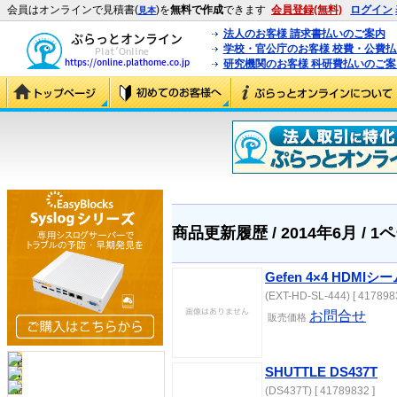
会員はオンラインで見積書(
)を
無料で作成
できます
会員登録(無料)
ログイン
見本
法人のお客様 請求書払いのご案内
学校・官公庁のお客様 校費・公費
研究機関のお客様 科研費払いのご案
商品更新履歴 / 2014年6月 / 1
Gefen 4×4 HD
(EXT-HD-SL-444) [ 417898
お問合せ
販売価格
SHUTTLE DS437T
(DS437T) [ 41789832 ]