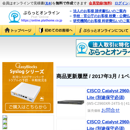
会員はオンラインで見積書(
)を
無料で作成
できます
会員登録(無料)
ログイン
見本
法人のお客様 請求書払いのご案内
学校・官公庁のお客様 校費・公費
研究機関のお客様 科研費払いのご案
商品更新履歴 / 2017年3月 / 1
CISCO Catalyst 2960
Lite (別途保守必須)
(WS-C2960XR-24TS-I) [ 41
お問合せ
販売価格
CISCO Catalyst 2960
Lite (別途保守必須)