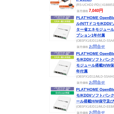
(RS-UCHD2-PD) [ 4188851
7,040円
販売価格
PLAT'HOME OpenBl
ル(NTTドコモ/KDD
ター省エネモジュール
プション1年付属
(OBSFX1/E/D11/MLD-SSA/H
お問合せ
販売価格
PLAT'HOME OpenBlo
モ/KDDI/ソフトバ
モジュール搭載H/W
年付属
(OBSFX1/D11/MLD-SSA/H1S
お問合せ
販売価格
PLAT'HOME OpenBlo
モ/KDDI/ソフトバンク
ール搭載H/W保守及
(OBSFX1/E/D11/MLD-EEB/H
お問合せ
販売価格