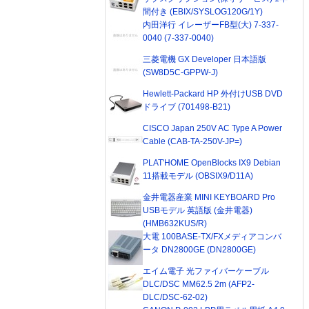
間付き (EBIX/SYSLOG120G/1Y)
内田洋行 イレーザーFB型(大) 7-337-
0040 (7-337-0040)
三菱電機 GX Developer 日本語版
(SW8D5C-GPPW-J)
Hewlett-Packard HP 外付けUSB DVD
ドライブ (701498-B21)
CISCO Japan 250V AC Type A Power
Cable (CAB-TA-250V-JP=)
PLAT'HOME OpenBlocks IX9 Debian
11搭載モデル (OBSIX9/D11A)
金井電器産業 MINI KEYBOARD Pro
USBモデル 英語版 (金井電器)
(HMB632KUS/R)
大電 100BASE-TX/FXメディアコンバ
ータ DN2800GE (DN2800GE)
エイム電子 光ファイバーケーブル
DLC/DSC MM62.5 2m (AFP2-
DLC/DSC-62-02)