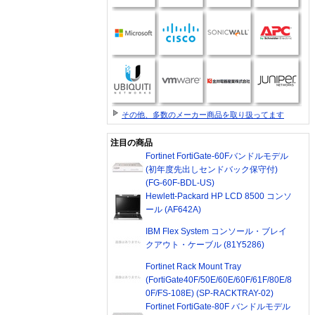
その他、多数のメーカー商品を取り扱ってます
注目の商品
Fortinet FortiGate-60Fバンドルモデル
(初年度先出しセンドバック保守付)
(FG-60F-BDL-US)
Hewlett-Packard HP LCD 8500 コンソ
ール (AF642A)
IBM Flex System コンソール・ブレイ
クアウト・ケーブル (81Y5286)
Fortinet Rack Mount Tray
(FortiGate40F/50E/60E/60F/61F/80E/8
0F/FS-108E) (SP-RACKTRAY-02)
Fortinet FortiGate-80F バンドルモデル