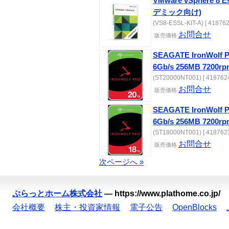
VMware vSphere 8 
デミック向け)
(VS8-ESSL-KIT-A) [ 418762
お問合せ
販売価格
SEAGATE IronWolf P
6Gb/s 256MB 7200rp
(ST20000NT001) [ 4187624
お問合せ
販売価格
SEAGATE IronWolf P
6Gb/s 256MB 7200rp
(ST18000NT001) [ 4187623
お問合せ
販売価格
次ページへ »
ぷらっとホーム株式会社
—
https://www.plathome.co.jp/
会社概要
株主・投資家情報
電子公告
OpenBlocks