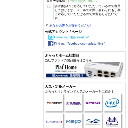
東京大学/K様
(ご利用期間2009年～)
“
請求書払いに対応していただいているので利用
しております。メールでの問い合わせにも丁寧
に対応していただけるので大変ありがたいで
す。
あなたの声をお寄せください!
公式アカウント / ページ
ぷらっとホーム社製品
当社ブランドの製品情報はこちら
人気・定番メーカー
ぷらっとオンラインで人気のメーカーをご紹介！