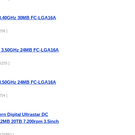
K 3.40GHz 30MB FC-LGA16A
56 ]
KF 3.50GHz 24MB FC-LGA16A
255 ]
K 3.50GHz 24MB FC-LGA16A
54 ]
rn Digital Ultrastar DC
2MB 20TB 7,200rpm 3.5inch
75992 ]