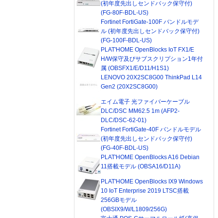
(初年度先出しセンドバック保守付)
(FG-80F-BDL-US)
Fortinet FortiGate-100F バンドルモデ
ル (初年度先出しセンドバック保守付)
(FG-100F-BDL-US)
PLAT'HOME OpenBlocks IoT FX1/E
H/W保守及びサブスクリプション1年付
属 (OBSFX1/E/D11/H1S1)
LENOVO 20X2SC8G00 ThinkPad L14
Gen2 (20X2SC8G00)
エイム電子 光ファイバーケーブル
DLC/DSC MM62.5 1m (AFP2-
DLC/DSC-62-01)
Fortinet FortiGate-40F バンドルモデル
(初年度先出しセンドバック保守付)
(FG-40F-BDL-US)
PLAT'HOME OpenBlocks A16 Debian
11搭載モデル (OBSA16/D11A)
PLAT'HOME OpenBlocks IX9 Windows
10 IoT Enterprise 2019 LTSC搭載
256GBモデル
(OBSIX9/W/L1809/256G)