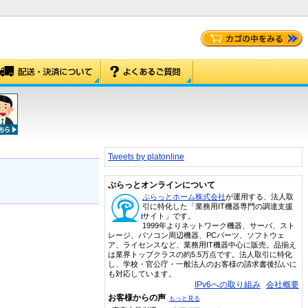
Tweets by platonline
ぷらっとオンラインについて
ぷらっとホーム株式会社
が運用する、法人取
引に特化した「業務用IT機器専門の調達支援
サイト」です。
1999年よりネットワーク機器、サーバ、スト
レージ、パソコン周辺機器、PCパーツ、ソフトウェ
ア、ライセンスなど、業務用IT機器中心に販売。品揃え
は業界トップクラスの約5.5万点です。法人取引に特化
し、学校・官公庁・一般法人のお客様の請求書後払いに
も対応しています。
IPv6への取り組み
会社概要
お客様からの声
もっと見る