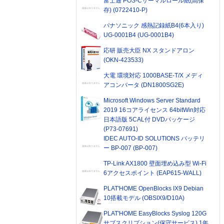
富士通 POS-Cサーマルロール紙(高保
存) (0722410-P)
パナソニック 感熱記録紙B4(6本入り)
UG-0001B4 (UG-0001B4)
応研 販売大臣 NX スタンドアロン
(OKN-423533)
大電 環境対応 1000BASE-T/X メディ
アコンバータ (DN1800SG2E)
Microsoft Windows Server Standard
2019 16コアライセンス 64bitWin対応
日本語版 5CAL付 DVDパッケージ
(P73-07691)
IDEC AUTO-ID SOLUTIONS バッテリ
ー BP-007 (BP-007)
TP-Link AX1800 壁面埋め込み型 Wi-Fi
6アクセスポイント (EAP615-WALL)
PLAT'HOME OpenBlocks IX9 Debian
10搭載モデル (OBSIX9/D10A)
PLAT'HOME EasyBlocks Syslog 120G
サブスクリプション(保守サービス) 1年