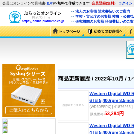
会員はオンラインで見積書(
)を
無料で作成
できます
会員登録(無料)
ログイン
見本
法人のお客様 請求書払いのご案内
学校・官公庁のお客様 校費・公費
研究機関のお客様 科研費払いのご案
商品更新履歴 / 2022年10月 / 
Western Digital WD 
6TB 5,400rpm 3.5in
(WD60EFPX) [ 41876263 ]
53,284円
販売価格
Western Digital WD 
4TB 5,400rpm 3.5in