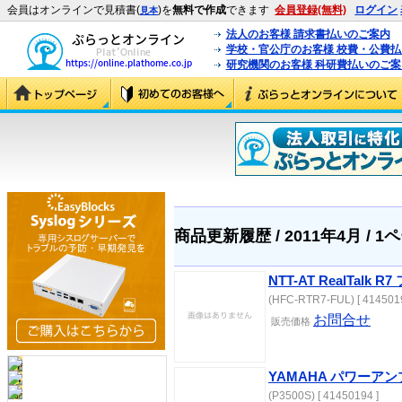
会員はオンラインで見積書(
)を
無料で作成
できます
会員登録(無料)
ログイン
見本
法人のお客様 請求書払いのご案内
学校・官公庁のお客様 校費・公費
研究機関のお客様 科研費払いのご案
商品更新履歴 / 2011年4月 / 1
NTT-AT RealTalk 
(HFC-RTR7-FUL) [ 4145019
お問合せ
販売価格
YAMAHA パワーアン
(P3500S) [ 41450194 ]