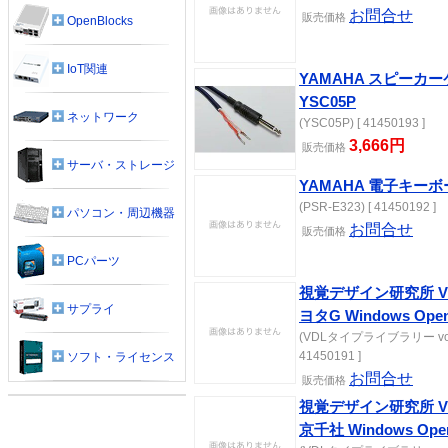
お問合せ
販売価格
OpenBlocks
IoT関連
YAMAHA スピーカー
YSC05P
ネットワーク
(YSC05P) [ 41450193 ]
3,666円
販売価格
サーバ・ストレージ
YAMAHA 電子キーボード
(PSR-E323) [ 41450192 ]
パソコン・周辺機器
お問合せ
販売価格
PCパーツ
視覚デザイン研究所 VD
サプライ
ヨタG Windows Open
(VDLタイプライブラリー vol.1
41450191 ]
ソフト・ライセンス
お問合せ
販売価格
視覚デザイン研究所 VD
京千社 Windows Ope