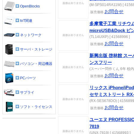
(M-SPS014RA11W) [ 41568
OpenBlocks
お問合せ
販売価格
IoT関連
多摩電子工業 リチウムD
microUSB&Dock ピン
ネットワーク
(TL14UIXP) [ 41568996 ]
お問合せ
販売価格
サーバ・ストレージ
新興出版 啓林館 スー
ンスフリー
パソコン・周辺機器
(スーパー問作くん 6年 校内ラン
お問合せ
販売価格
PCパーツ
リックス iPhone/i
サプライ
セサミストリート RX-S
(RX-SES678DO) [ 4156899
ソフト・ライセンス
お問合せ
販売価格
ユーエヌ PROFESSION
7819
(UNX-7819) [ 41568993 ]