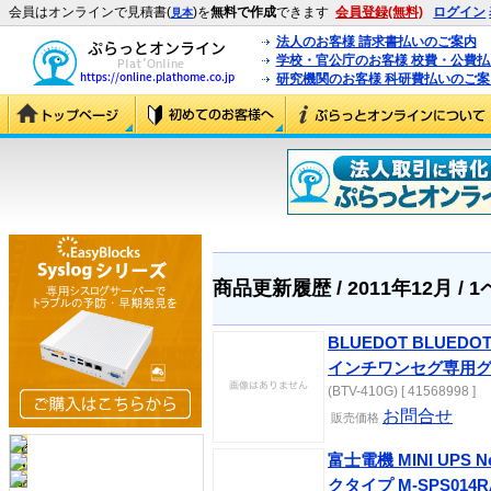
会員はオンラインで見積書(
)を
無料で作成
できます
会員登録(無料)
ログイン
見本
法人のお客様 請求書払いのご案内
学校・官公庁のお客様 校費・公費
研究機関のお客様 科研費払いのご案
商品更新履歴 / 2011年12月 / 
BLUEDOT BLUE
インチワンセグ専用
(BTV-410G) [ 41568998 ]
お問合せ
販売価格
富士電機 MINI UPS Ne
クタイプ M-SPS014R