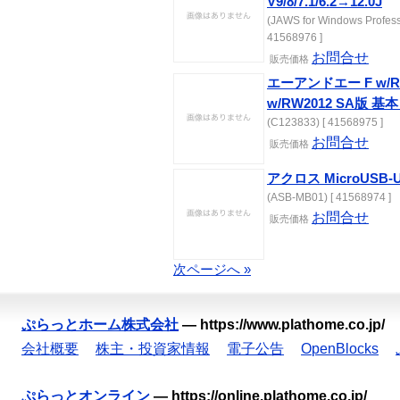
V9/8/7.1/6.2→12.0J
(JAWS for Windows Profess
41568976 ]
お問合せ
販売価格
エーアンドエー F w/RW
w/RW2012 SA版 基本
(C123833) [ 41568975 ]
お問合せ
販売価格
アクロス MicroUSB-
(ASB-MB01) [ 41568974 ]
お問合せ
販売価格
次ページへ »
ぷらっとホーム株式会社
—
https://www.plathome.co.jp/
会社概要
株主・投資家情報
電子公告
OpenBlocks
ぷらっとオンライン
—
https://online.plathome.co.jp/