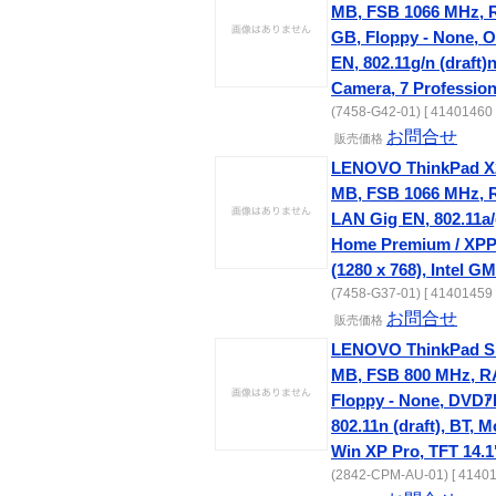
MB, FSB 1066 MHz, 
GB, Floppy - None, O
EN, 802.11g/n (draft)
Camera, 7 Profession
(7458-G42-01) [ 41401460 
お問合せ
販売価格
LENOVO ThinkPad X2
MB, FSB 1066 MHz, 
LAN Gig EN, 802.11a/
Home Premium / XPP
(1280 x 768), Intel 
(7458-G37-01) [ 41401459 
お問合せ
販売価格
LENOVO ThinkPad SL
MB, FSB 800 MHz, R
Floppy - None, DVDｱR
802.11n (draft), BT, 
Win XP Pro, TFT 14.
(2842-CPM-AU-01) [ 41401