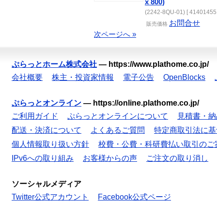
x 800)
(2242-8QU-01) [ 41401455 
お問合せ
販売価格
次ページへ »
ぷらっとホーム株式会社
—
https://www.plathome.co.jp/
会社概要
株主・投資家情報
電子公告
OpenBlocks
ぷらっとオンライン
—
https://online.plathome.co.jp/
ご利用ガイド
ぷらっとオンラインについて
見積書・納
配送・決済について
よくあるご質問
特定商取引法に基
個人情報取り扱い方針
校費・公費・科研費払い取引のご
IPv6への取り組み
お客様からの声
ご注文の取り消し
ソーシャルメディア
Twitter公式アカウント
Facebook公式ページ