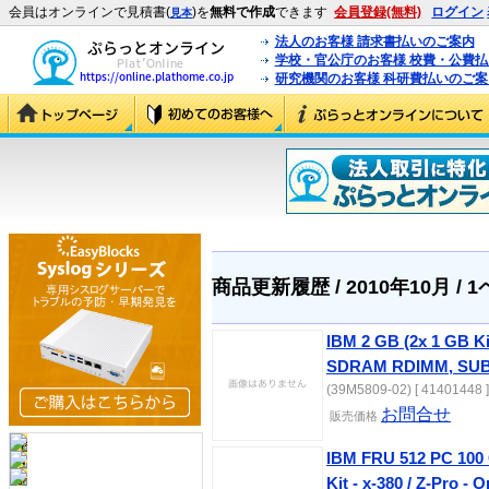
会員はオンラインで見積書(
)を
無料で作成
できます
会員登録(無料)
ログイン
見本
法人のお客様 請求書払いのご案内
学校・官公庁のお客様 校費・公費
研究機関のお客様 科研費払いのご案
商品更新履歴 / 2010年10月 / 
IBM 2 GB (2x 1 GB K
SDRAM RDIMM, SUB
(39M5809-02) [ 41401448 ]
お問合せ
販売価格
IBM FRU 512 PC 10
Kit - x-380 / Z-Pro - 