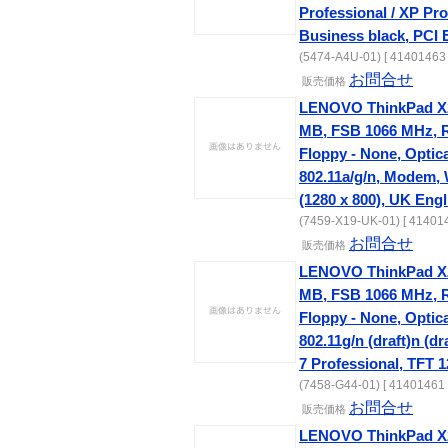
Professional / XP Pr
Business black, PCI 
(5474-A4U-01) [ 41401463 
お問合せ
販売価格
LENOVO ThinkPad X2
MB, FSB 1066 MHz, 
Floppy - None, Optic
802.11a/g/n, Modem,
(1280 x 800), UK Engl
(7459-X19-UK-01) [ 414014
お問合せ
販売価格
LENOVO ThinkPad X2
MB, FSB 1066 MHz, 
Floppy - None, Optic
802.11g/n (draft)n (d
7 Professional, TFT 1
(7458-G44-01) [ 41401461 
お問合せ
販売価格
LENOVO ThinkPad X2