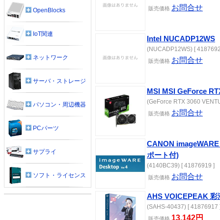
お問合せ
販売価格
OpenBlocks
IoT関連
Intel NUCADP12WS
(NUCADP12WS) [ 4187692
ネットワーク
お問合せ
販売価格
サーバ・ストレージ
MSI MSI GeForce RT
(GeForce RTX 3060 VENTU
パソコン・周辺機器
お問合せ
販売価格
PCパーツ
CANON imageWARE
サプライ
ポート付)
(4140BC39) [ 41876919 ]
ソフト・ライセンス
お問合せ
販売価格
AHS VOICEPEAK
(SAHS-40437) [ 41876917 
13,142円
販売価格