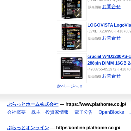
(LVXESX23WV0) [ 4187690
お問合せ
販売価格
LOGOVISTA LogoVi
(LVXEFX23WV0) [ 4187689
お問合せ
販売価格
crucial W4U3200P
288pin DIMM 16GB
(4988755-051972) [ 41876
お問合せ
販売価格
次ページへ »
ぷらっとホーム株式会社
—
https://www.plathome.co.jp/
会社概要
株主・投資家情報
電子公告
OpenBlocks
ぷらっとオンライン
—
https://online.plathome.co.jp/