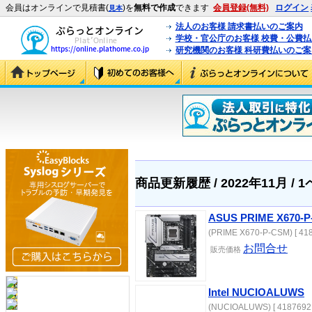
会員はオンラインで見積書(
)を
無料で作成
できます
会員登録(無料)
ログイン
見本
法人のお客様 請求書払いのご案内
学校・官公庁のお客様 校費・公費
研究機関のお客様 科研費払いのご案
商品更新履歴 / 2022年11月 / 
ASUS PRIME X670-
(PRIME X670-P-CSM) [ 418
お問合せ
販売価格
Intel NUCIOALUWS
(NUCIOALUWS) [ 41876921