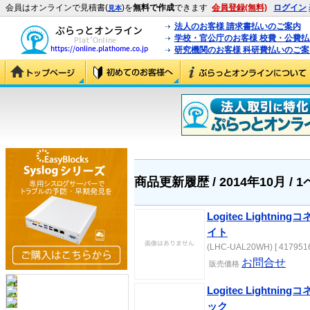
会員はオンラインで見積書(
)を
無料で作成
できます
会員登録(無料)
ログイン
見本
法人のお客様 請求書払いのご案内
学校・官公庁のお客様 校費・公費
研究機関のお客様 科研費払いのご案
商品更新履歴 / 2014年10月 / 
Logitec Lightni
イト
(LHC-UAL20WH) [ 4179516
お問合せ
販売価格
Logitec Lightni
ック