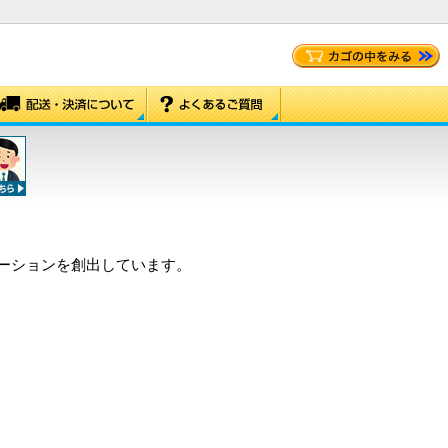
ーションを創出しています。