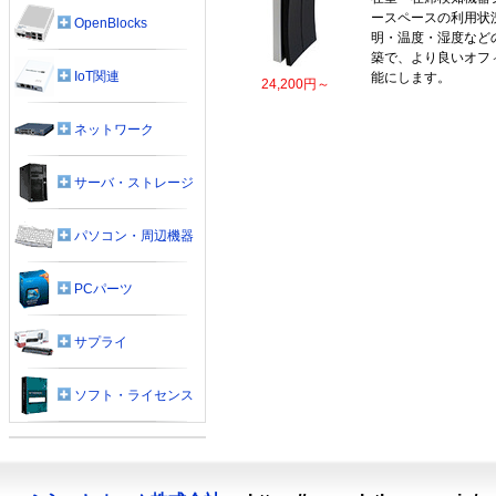
ースペースの利用状
OpenBlocks
明・温度・湿度など
築で、より良いオフ
IoT関連
能にします。
24,200円～
ネットワーク
サーバ・ストレージ
パソコン・周辺機器
PCパーツ
サプライ
ソフト・ライセンス