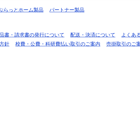
ぷらっとホーム製品
パートナー製品
品書・請求書の発行について
配送・決済について
よくあ
方針
校費・公費・科研費払い取引のご案内
売掛取引のご