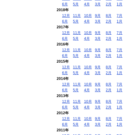
6月
5月
4月
3月
2月
1月
2018年
12月
11月
10月
9月
8月
7月
6月
5月
4月
3月
2月
1月
2017年
12月
11月
10月
9月
8月
7月
6月
5月
4月
3月
2月
1月
2016年
12月
11月
10月
9月
8月
7月
6月
5月
4月
3月
2月
1月
2015年
12月
11月
10月
9月
8月
7月
6月
5月
4月
3月
2月
1月
2014年
12月
11月
10月
9月
8月
7月
6月
5月
4月
3月
2月
1月
2013年
12月
11月
10月
9月
8月
7月
6月
5月
4月
3月
2月
1月
2012年
12月
11月
10月
9月
8月
7月
6月
5月
4月
3月
2月
1月
2011年