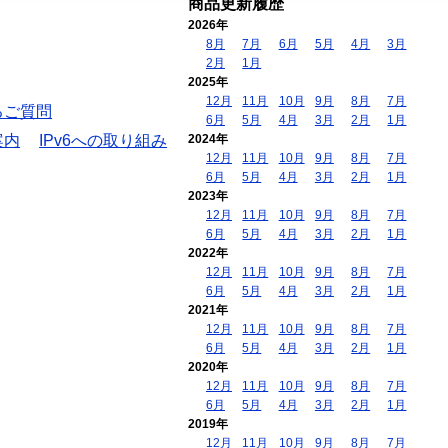
商品更新履歴
2026年
8月
7月
6月
5月
4月
3月
2月
1月
2025年
12月
11月
10月
9月
8月
7月
るご質問
6月
5月
4月
3月
2月
1月
案内
IPv6への取り組み
2024年
12月
11月
10月
9月
8月
7月
6月
5月
4月
3月
2月
1月
2023年
12月
11月
10月
9月
8月
7月
6月
5月
4月
3月
2月
1月
2022年
12月
11月
10月
9月
8月
7月
6月
5月
4月
3月
2月
1月
2021年
12月
11月
10月
9月
8月
7月
6月
5月
4月
3月
2月
1月
2020年
12月
11月
10月
9月
8月
7月
6月
5月
4月
3月
2月
1月
2019年
12月
11月
10月
9月
8月
7月