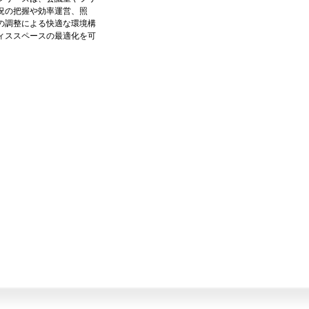
況の把握や効率運営、照
の調整による快適な環境構
ィススペースの最適化を可