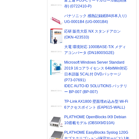
富士通 POS-Cサーマルロール紙(高保
存) (0722410-P)
パナソニック 感熱記録紙B4(6本入り)
UG-0001B4 (UG-0001B4)
応研 販売大臣 NX スタンドアロン
(OKN-423533)
大電 環境対応 1000BASE-T/X メディ
アコンバータ (DN1800SG2E)
Microsoft Windows Server Standard
2019 16コアライセンス 64bitWin対応
日本語版 5CAL付 DVDパッケージ
(P73-07691)
IDEC AUTO-ID SOLUTIONS バッテリ
ー BP-007 (BP-007)
TP-Link AX1800 壁面埋め込み型 Wi-Fi
6アクセスポイント (EAP615-WALL)
PLAT'HOME OpenBlocks IX9 Debian
10搭載モデル (OBSIX9/D10A)
PLAT'HOME EasyBlocks Syslog 120G
サブスクリプション(保守サービス) 1年