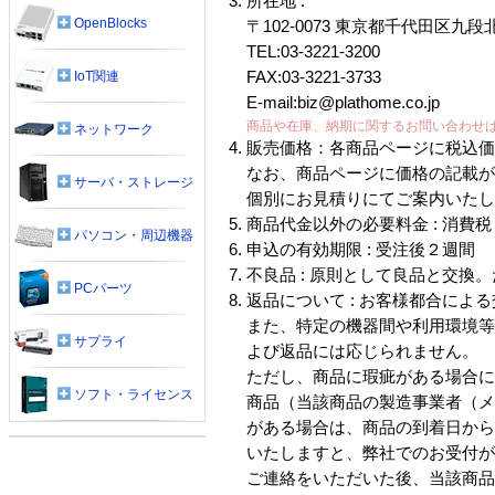
所在地 :
OpenBlocks
〒102-0073 東京都千代田区九
TEL:03-3221-3200
IoT関連
FAX:03-3221-3733
E-mail:biz@plathome.co.jp
商品や在庫、納期に関するお問い合わせ
ネットワーク
販売価格：各商品ページに税込
なお、商品ページに価格の記載
サーバ・ストレージ
個別にお見積りにてご案内いた
商品代金以外の必要料金 : 消
パソコン・周辺機器
申込の有効期限 : 受注後２週間
不良品 : 原則として良品と交
PCパーツ
返品について : お客様都合によ
また、特定の機器間や利用環境等
サプライ
よび返品には応じられません。
ただし、商品に瑕疵がある場合
ソフト・ライセンス
商品（当該商品の製造事業者（
がある場合は、商品の到着日から
いたしますと、弊社でのお受付
ご連絡をいただいた後、当該商