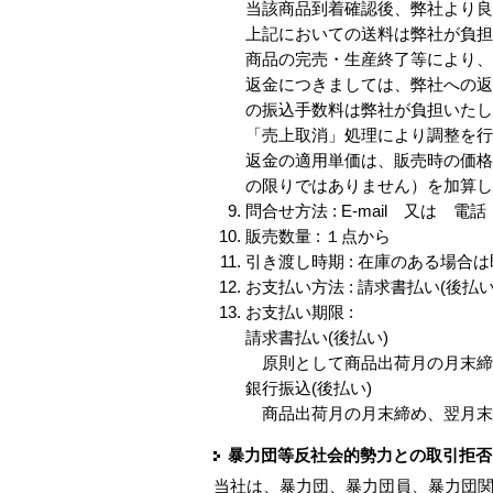
当該商品到着確認後、弊社より
上記においての送料は弊社が負
商品の完売・生産終了等により
返金につきましては、弊社への
の振込手数料は弊社が負担いたし
「売上取消」処理により調整を
返金の適用単価は、販売時の価
の限りではありません）を加算
問合せ方法 : E-mail 又は 電
販売数量 : １点から
引き渡し時期 : 在庫のある場
お支払い方法 : 請求書払い(後払
お支払い期限 :
請求書払い(後払い)
原則として商品出荷月の月末締
銀行振込(後払い)
商品出荷月の月末締め、翌月末
暴力団等反社会的勢力との取引拒否
当社は、暴力団、暴力団員、暴力団