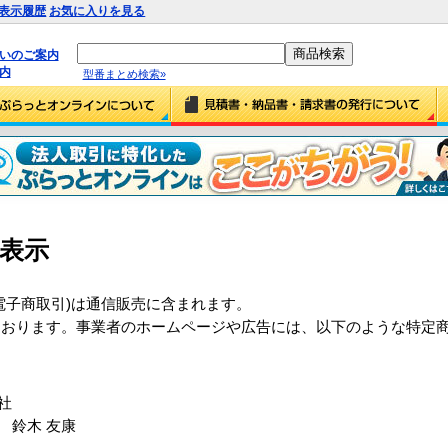
表示履歴
お気に入りを見る
払いのご案内
内
型番まとめ検索»
表示
電子商取引)は通信販売に含まれます。
ております。事業者のホームページや広告には、以下のような特定
社
 鈴木 友康