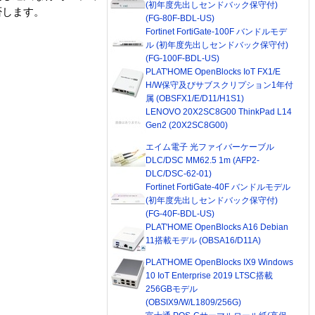
(初年度先出しセンドバック保守付)
否します。
(FG-80F-BDL-US)
Fortinet FortiGate-100F バンドルモデ
ル (初年度先出しセンドバック保守付)
(FG-100F-BDL-US)
PLAT'HOME OpenBlocks IoT FX1/E
H/W保守及びサブスクリプション1年付
属 (OBSFX1/E/D11/H1S1)
LENOVO 20X2SC8G00 ThinkPad L14
Gen2 (20X2SC8G00)
エイム電子 光ファイバーケーブル
DLC/DSC MM62.5 1m (AFP2-
DLC/DSC-62-01)
Fortinet FortiGate-40F バンドルモデル
(初年度先出しセンドバック保守付)
(FG-40F-BDL-US)
PLAT'HOME OpenBlocks A16 Debian
11搭載モデル (OBSA16/D11A)
PLAT'HOME OpenBlocks IX9 Windows
10 IoT Enterprise 2019 LTSC搭載
256GBモデル
(OBSIX9/W/L1809/256G)