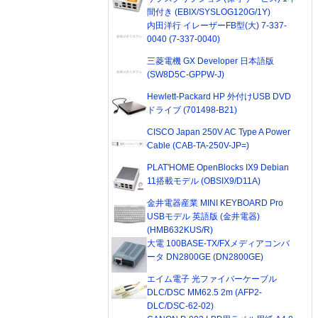
間付き (EBIX/SYSLOG120G/1Y)
内田洋行 イレーザーFB型(大) 7-337-
0040 (7-337-0040)
三菱電機 GX Developer 日本語版
(SW8D5C-GPPW-J)
Hewlett-Packard HP 外付けUSB DVD
ドライブ (701498-B21)
CISCO Japan 250V AC Type A Power
Cable (CAB-TA-250V-JP=)
PLAT'HOME OpenBlocks IX9 Debian
11搭載モデル (OBSIX9/D11A)
金井電器産業 MINI KEYBOARD Pro
USBモデル 英語版 (金井電器)
(HMB632KUS/R)
大電 100BASE-TX/FXメディアコンバ
ータ DN2800GE (DN2800GE)
エイム電子 光ファイバーケーブル
DLC/DSC MM62.5 2m (AFP2-
DLC/DSC-62-02)