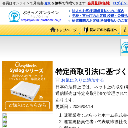
会員はオンラインで見積書(
)を
無料で作成
できます
会員登録(無料)
ログイン
見本
法人のお客様 請求書払いのご案内
学校・官公庁のお客様 校費・公費
研究機関のお客様 科研費払いのご案
特定商取引法に基づく
お気に入りに追加する
日本の法律上では、ネット上の取引(
通信販売は特定商取引法で管理され
あります。
更新日：2026/04/14
販売業者 : ぷらっとホーム株式会
運営統括責任者 : 代表取締役社長