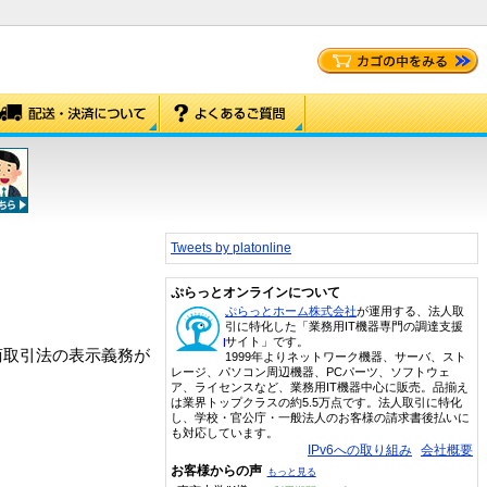
Tweets by platonline
ぷらっとオンラインについて
ぷらっとホーム株式会社
が運用する、法人取
引に特化した「業務用IT機器専門の調達支援
サイト」です。
商取引法の表示義務が
1999年よりネットワーク機器、サーバ、スト
レージ、パソコン周辺機器、PCパーツ、ソフトウェ
ア、ライセンスなど、業務用IT機器中心に販売。品揃え
は業界トップクラスの約5.5万点です。法人取引に特化
し、学校・官公庁・一般法人のお客様の請求書後払いに
も対応しています。
IPv6への取り組み
会社概要
お客様からの声
もっと見る