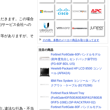
ただきます。この場合
)サービス会社への
料等がありますが、そ
その他、多数のメーカー商品を取り扱ってます
注目の商品
Fortinet FortiGate-60Fバンドルモデル
(初年度先出しセンドバック保守付)
(FG-60F-BDL-US)
Hewlett-Packard HP LCD 8500 コンソ
ール (AF642A)
IBM Flex System コンソール・ブレイ
クアウト・ケーブル (81Y5286)
Fortinet Rack Mount Tray
(FortiGate40F/50E/60E/60F/61F/80E/8
0F/FS-108E) (SP-RACKTRAY-02)
Fortinet FortiGate-80F バンドルモデル
関し違法な行為・不当