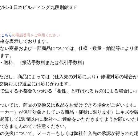
段北4-1-3 日本ビルディング九段別館３Ｆ
は
こちら
の電話番号をご利用ください
価格を表示しております。
がない商品および一部商品については、仕様・数量・納期等により
します。
費税・送料、（振込手数料または代引手数料）
換。ただし、商品によっては（仕入先の対応により）修理対応の場合
る交換および返品には応じかねます。
で生ずる不都合(いわゆる「相性」と呼ばれるもの)による場合に
については、商品の交換又は返品をお受けできる場合がございます
メーカー）が保証対象としている商品・症状に限ります）にキズや
起算して1週間以内に弊社へご連絡をいただきますようお願いいた
ができませんのでご注意ください。
品の交換について、メーカーもしくは弊社仕入先の承認が得られた