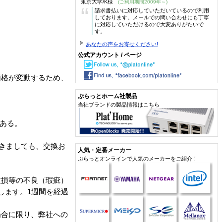
東京大学/K様
(ご利用期間2009年～)
“
請求書払いに対応していただいているので利用
しております。メールでの問い合わせにも丁寧
に対応していただけるので大変ありがたいで
す。
あなたの声をお寄せください!
公式アカウント / ページ
価格が変動するため、
ぷらっとホーム社製品
当社ブランドの製品情報はこちら
がある。
おきましても、交換お
人気・定番メーカー
ぷらっとオンラインで人気のメーカーをご紹介！
。
破損等の不良（瑕疵）
します。1週間を経過
場合に限り、弊社への