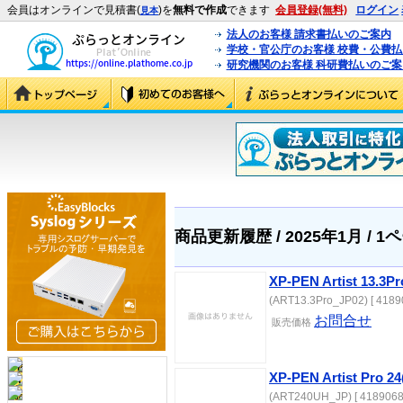
会員はオンラインで見積書(
)を
無料で作成
できます
会員登録(無料)
ログイン
見本
法人のお客様 請求書払いのご案内
学校・官公庁のお客様 校費・公費
研究機関のお客様 科研費払いのご案
商品更新履歴 / 2025年1月 / 1
XP-PEN Artist 13.3Pr
(ART13.3Pro_JP02) [ 4189
お問合せ
販売価格
XP-PEN Artist Pro 2
(ART240UH_JP) [ 4189068