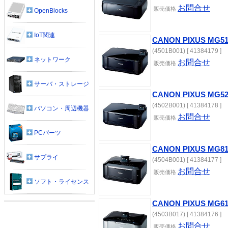
お問合せ
販売価格
OpenBlocks
IoT関連
CANON PIXUS MG51
(4501B001) [ 41384179 ]
ネットワーク
お問合せ
販売価格
サーバ・ストレージ
CANON PIXUS MG52
(4502B001) [ 41384178 ]
パソコン・周辺機器
お問合せ
販売価格
PCパーツ
CANON PIXUS MG81
サプライ
(4504B001) [ 41384177 ]
お問合せ
販売価格
ソフト・ライセンス
CANON PIXUS MG
(4503B017) [ 41384176 ]
お問合せ
販売価格