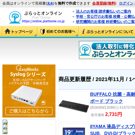
会員はオンラインで見積書(
)を
無料で作成
できます
会員登録(無料)
ログイン
見本
法人のお客様 請求書払いのご案内
学校・官公庁のお客様 校費・公費
研究機関のお客様 科研費払いのご案
商品更新履歴 / 2021年11月 / 
BUFFALO 抗菌・高
ボード ブラック
(BSKBW130BK) [ 41870768
2,731円
販売価格
IIYAMA 液晶ディスプレイ
SUB、DVI-D/ブラ