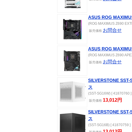
ASUS ROG MAXIMU
(ROG MAXIMUS Z690 EXTR
お問合せ
販売価格
ASUS ROG MAXIMUS
(ROG MAXIMUS Z690 APEX)
お問合せ
販売価格
SILVERSTONE SST
ス
(SST-SG16W) [ 41870760 ]
13,012円
販売価格
SILVERSTONE SST
ス
(SST-SG16B) [ 41870759 ]
13,012円