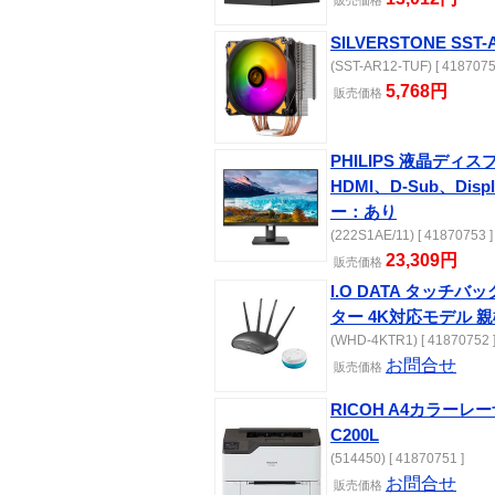
販売価格
SILVERSTONE SS
(SST-AR12-TUF) [ 4187075
5,768円
販売価格
PHILIPS 液晶ディスプレ
HDMI、D-Sub、Dis
ー：あり
(222S1AE/11) [ 41870753 ]
23,309円
販売価格
I.O DATA タッチバッ
ター 4K対応モデル 
(WHD-4KTR1) [ 41870752 
お問合せ
販売価格
RICOH A4カラーレー
C200L
(514450) [ 41870751 ]
お問合せ
販売価格