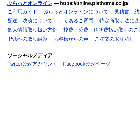
ぷらっとオンライン
—
https://online.plathome.co.jp/
ご利用ガイド
ぷらっとオンラインについて
見積書・納
配送・決済について
よくあるご質問
特定商取引法に基
個人情報取り扱い方針
校費・公費・科研費払い取引のご
IPv6への取り組み
お客様からの声
ご注文の取り消し
ソーシャルメディア
Twitter公式アカウント
Facebook公式ページ