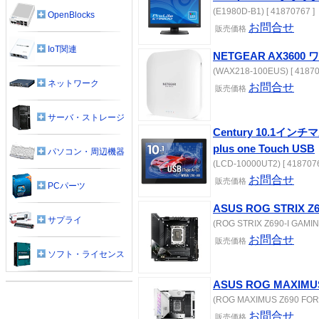
(E1980D-B1) [ 41870767 ]
OpenBlocks
お問合せ
販売価格
IoT関連
NETGEAR AX36
(WAX218-100EUS) [ 41870
ネットワーク
お問合せ
販売価格
サーバ・ストレージ
Century 10.1イ
plus one Touch USB
パソコン・周辺機器
(LCD-10000UT2) [ 4187076
お問合せ
販売価格
PCパーツ
ASUS ROG STRIX Z6
サプライ
(ROG STRIX Z690-I GAMING
お問合せ
販売価格
ソフト・ライセンス
ASUS ROG MAXIMU
(ROG MAXIMUS Z690 FORM
お問合せ
販売価格