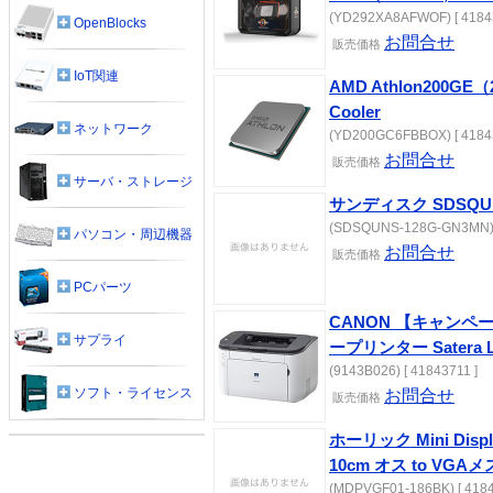
(YD292XA8AFWOF) [ 4184
OpenBlocks
お問合せ
販売価格
IoT関連
AMD Athlon200GE
Cooler
ネットワーク
(YD200GC6FBBOX) [ 4184
お問合せ
販売価格
サーバ・ストレージ
サンディスク SDSQUN
(SDSQUNS-128G-GN3MN) [
パソコン・周辺機器
お問合せ
販売価格
PCパーツ
CANON 【キャンペ
サプライ
ープリンター Satera L
(9143B026) [ 41843711 ]
ソフト・ライセンス
お問合せ
販売価格
ホーリック Mini Dis
10cm オス to VGAメ
(MDPVGF01-186BK) [ 4184