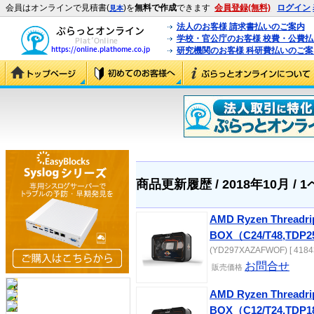
会員はオンラインで見積書(
)を
無料で作成
できます
会員登録(無料)
ログイン
見本
法人のお客様 請求書払いのご案内
学校・官公庁のお客様 校費・公費
研究機関のお客様 科研費払いのご案
商品更新履歴 / 2018年10月 / 
AMD Ryzen Threadri
BOX（C24/T48,TDP2
(YD297XAZAFWOF) [ 4184
お問合せ
販売価格
AMD Ryzen Threadri
BOX（C12/T24,TDP1