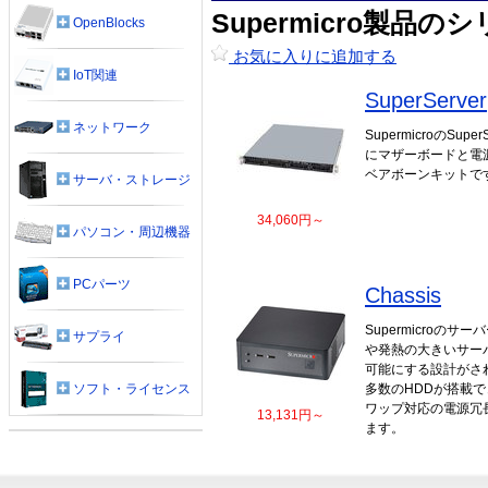
Supermicro製品の
OpenBlocks
お気に入りに追加する
IoT関連
SuperServer
ネットワーク
SupermicroのSu
にマザーボードと電
ベアボーンキットで
サーバ・ストレージ
34,060円～
パソコン・周辺機器
PCパーツ
Chassis
Supermicroの
サプライ
や発熱の大きいサー
可能にする設計がさ
ソフト・ライセンス
多数のHDDが搭載
ワップ対応の電源冗
13,131円～
ます。