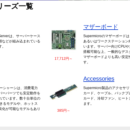
シリーズ一覧
マザーボード
perServerは、サーバーケース
Supermicroのマザーボー
源などが組み込まれている
あるいはワークステーション
す。
います。サーバー向けCPU
搭載可能な上、一般的なデス
マザーボードよりも高い安定
17,712円～
す。
Accessories
サーバーシャーシは、消費電力
Supermicro製品のアクセ
バーパーツでも安定動作を
カード、ケーブル、バックプ
れています。数十台単位の
カード、冷却ファン、ヒート
できるモデルや、ホットス
ます。
長化が可能なモデルもあり
385円～