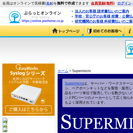
会員はオンラインで見積書(
)を
無料で作成
できます
会員登録(無料)
ログイン
見本
法人のお客様 請求書払いのご案内
学校・官公庁のお客様 校費・公費
研究機関のお客様 科研費払いのご案
ホーム
> Supermicro
Supermicro
は、サーバー・ワークステー
シ、ベアボーンキットなどを製造・販売し
品をパーツ単位で販売している数少ないメ
ンドPCパーツのメーカーとして広く知ら
もよく採用されています。