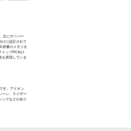
ドは、主にサーバー
向けに設計されて
や大容量のメモリを
クトップPC向け
性も実現していま
サリです。アドオン
レーン、ライザー
シンクなどがあり