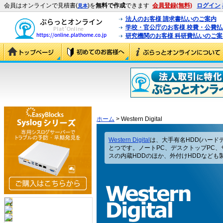
会員はオンラインで見積書(
)を
無料で作成
できます
会員登録(無料)
ログイン
見本
法人のお客様 請求書払いのご案内
学校・官公庁のお客様 校費・公費
研究機関のお客様 科研費払いのご案
ホーム
> Western Digital
Western Digital
は、大手有名HDD(ハード
とつです。ノートPC、デスクトップPC
スの内蔵HDDのほか、外付けHDDなども