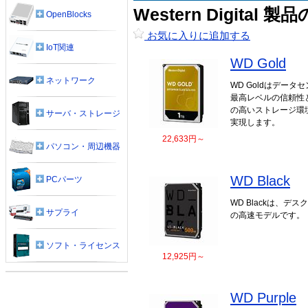
Western Digital
OpenBlocks
お気に入りに追加する
IoT関連
WD Gold
ネットワーク
WD Goldはデータ
最高レベルの信頼性
の高いストレージ環境
サーバ・ストレージ
実現します。
22,633円～
パソコン・周辺機器
WD Black
PCパーツ
WD Blackは、デ
サプライ
の高速モデルです。
ソフト・ライセンス
12,925円～
WD Purple