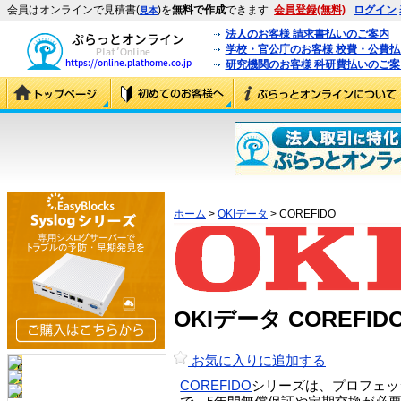
会員はオンラインで見積書(
)を
無料で作成
できます
会員登録(無料)
ログイン
見本
法人のお客様 請求書払いのご案内
学校・官公庁のお客様 校費・公費
研究機関のお客様 科研費払いのご案
ホーム
>
OKIデータ
> COREFIDO
OKIデータ COREFI
お気に入りに追加する
COREFIDO
シリーズは、プロフェッ