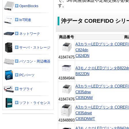
で、5年間無償保証や定期交換が必
す。
OpenBlocks
IoT関連
沖データ COREFIDO シ
ネットワーク
商品番号
商
A3カラーLEDプリンタ COREF
サーバ・ストレージ
C824dn
C824DN
41847475
パソコン・周辺機器
A3モノクロLEDプリンタB822d
B822DN
PCパーツ
41884944
A3カラーLEDプリンタ COREF
サプライ
C835dnw
C835DNW
41847476
ソフト・ライセンス
A3カラーLEDプリンタ CORE
C835dnwt
C835DNWT
41848893
A3モノクロLEDプリンタB842