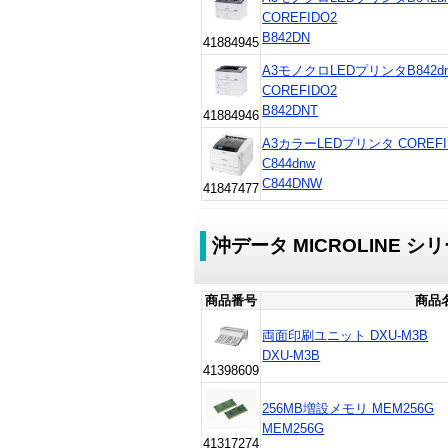
COREFIDO2
B842DN
41884945
A3モノクロLEDプリンタB842
COREFIDO2
B842DNT
41884946
A3カラーLEDプリンタ COREF
C844dnw
C844DNW
41847477
沖データ MICROLINE 
商品番号
商品
両面印刷ユニット DXU-M3B
DXU-M3B
41398609
256MB増設メモリ MEM256G
MEM256G
41317274