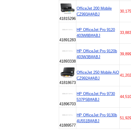
OfficeJet 200 Mobile
30,17
CZ993A#ABJ
41815296
HP OfficeJet Pro 9120
33,88
403W8B#ABJ
41891283
HP OfficeJet Pro 9120b
39,89
403W3B#ABJ
41893338
OfficeJet 250 Mobile AiO
41,20
CZ992A#ABJ
41818673
HP OfficeJet Pro 9730
44,51
537P5B#ABJ
41896703
HP OfficeJet Pro 9130b
51,92
4U551B#ABJ
41889577