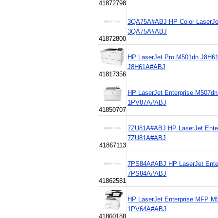
41872798
3QA75A#ABJ HP Color LaserJ
3QA75A#ABJ
41872800
HP LaserJet Pro M501dn J8H
J8H61A#ABJ
41817356
HP LaserJet Enterprise M507
1PV87A#ABJ
41850707
7ZU81A#ABJ HP LaserJet Enter
7ZU81A#ABJ
41867113
7PS84A#ABJ HP LaserJet Ente
7PS84A#ABJ
41862581
HP LaserJet Enterprise MFP 
1PV64A#ABJ
41860188