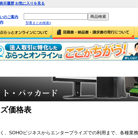
表示履歴
お気に入りを見る
払いのご案内
内
型番まとめ検索»
ーズ価格表
なく、SOHOビジネスからエンタープライズでの利用まで、各種業