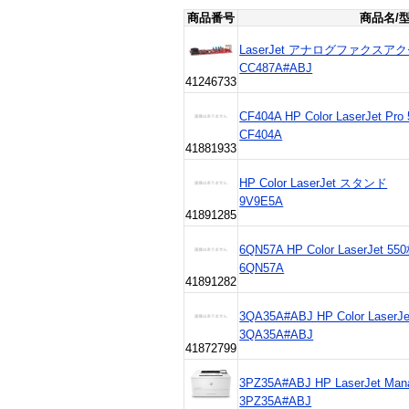
商品番号
商品名/
LaserJet アナログファクスアクセ
CC487A#ABJ
41246733
CF404A HP Color LaserJet 
CF404A
41881933
HP Color LaserJet スタンド
9V9E5A
41891285
6QN57A HP Color LaserJet
6QN57A
41891282
3QA35A#ABJ HP Color LaserJ
3QA35A#ABJ
41872799
3PZ35A#ABJ HP LaserJet Man
3PZ35A#ABJ