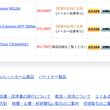
rprise M612dn
5営業日以内に出荷
283,839円
(メーカー在庫有り)
t Enterprise MFP 5800dn
5営業日以内に出荷
374,196円
(メーカー在庫有り)
 M751dn T3U44A#ABJ
451,785円
商品詳細をご覧ください
ぷらっとホーム製品
パートナー製品
品書・請求書の発行について
配送・決済について
よくあ
方針
校費・公費・科研費払い取引のご案内
売掛取引のご