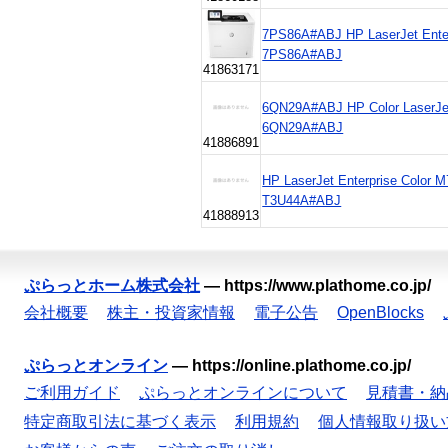
7PS86A#ABJ HP LaserJet Ente
7PS86A#ABJ
41863171
6QN29A#ABJ HP Color LaserJe
6QN29A#ABJ
41886891
HP LaserJet Enterprise Color
T3U44A#ABJ
41888913
ぷらっとホーム株式会社
—
https://www.plathome.co.jp/
会社概要
株主・投資家情報
電子公告
OpenBlocks
ぷらっとオンライン
—
https://online.plathome.co.jp/
ご利用ガイド
ぷらっとオンラインについて
見積書・納
特定商取引法に基づく表示
利用規約
個人情報取り扱い