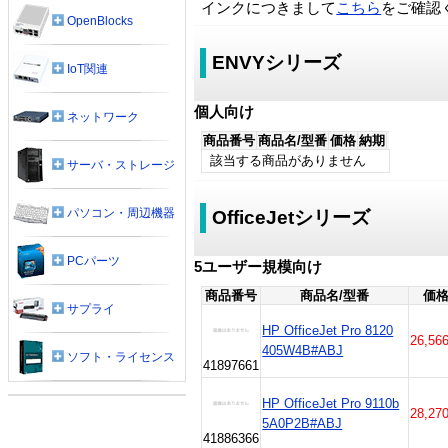
インクにつきまして
こちら
をご確認
OpenBlocks
ENVYシリーズ
IoT関連
個人向け
ネットワーク
商品番号
商品名/型番
価格
納期
該当する商品がありません
サーバ・ストレージ
パソコン・周辺機器
OfficeJetシリーズ
PCパーツ
5ユーザー規模向け
商品番号
商品名/型番
価
サプライ
HP OfficeJet Pro 8120
26,56
405W4B#ABJ
ソフト・ライセンス
41897661
HP OfficeJet Pro 9110b
28,27
5A0P2B#ABJ
41886366