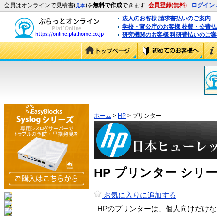
会員はオンラインで見積書(
)を
無料で作成
できます
会員登録(無料)
ログイン
見本
法人のお客様 請求書払いのご案内
学校・官公庁のお客様 校費・公費
研究機関のお客様 科研費払いのご案
ホーム
>
HP
> プリンター
HP プリンター シリ
お気に入りに追加する
HPのプリンターは、個人向けだけ