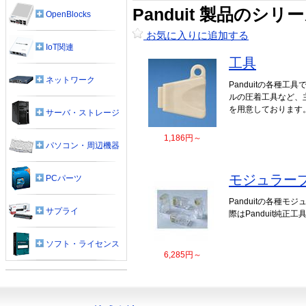
Panduit 製品のシリ
OpenBlocks
お気に入りに追加する
IoT関連
工具
ネットワーク
Panduitの各種工
ルの圧着工具など、
を用意しております
サーバ・ストレージ
1,186円～
パソコン・周辺機器
モジュラー
PCパーツ
Panduitの各種モ
サプライ
際はPanduit純正
ソフト・ライセンス
6,285円～