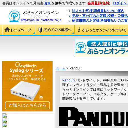
会員はオンラインで見積書(
)を
無料で作成
できます
会員登録(無料)
ログイン
見本
法人のお客様 請求書払いのご案内
学校・官公庁のお客様 校費・公費
研究機関のお客様 科研費払いのご案
ホーム
> Panduit
Panduit
(パンドウイット、PANDUIT CO
理インフラストラクチャ製品を多数製造・
らっとオンラインでは主にネットワークケ
トワークケーブル、コネクタ、ケーブル加
関連製品を販売しています。