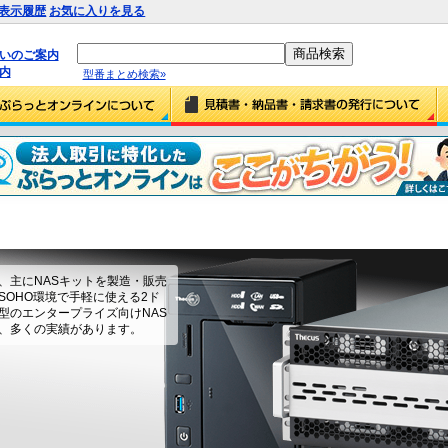
表示履歴
お気に入りを見る
払いのご案内
内
型番まとめ検索»
rp.)は、主にNASキットを製造・販売
OHO環境で手軽に使える2ド
型のエンタープライズ向けNAS
、多くの実績があります。