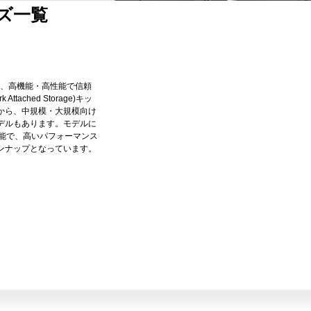
ーズ一覧
品は、高機能・高性能で信頼
Attached Storage)キッ
から、中規模・大規模向け
デルもあります。モデルに
可能で、高いパフォーマンス
ンナップとなっています。