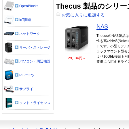
Thecus 製品のシリ
OpenBlocks
お気に入りに追加する
IoT関連
NAS
ネットワーク
ThecusのNAS製
性も高いNAS(Network 
トです。小型モデル
サーバ・ストレージ
ラックマウント型モ
より10GbE接続も
29,134円～
パソコン・周辺機器
要求にも応えるライ
PCパーツ
サプライ
ソフト・ライセンス