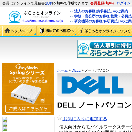
会員はオンラインで見積書(
)を
無料で作成
できます
会員登録(無料)
ログイン
見本
法人のお客様 請求書払いのご案内
学校・官公庁のお客様 校費・公費
研究機関のお客様 科研費払いのご案
ホーム
>
DELL
> ノートパソコン
DELL ノートパソコ
お気に入りに追加する
個人向けからモバイルワークステー