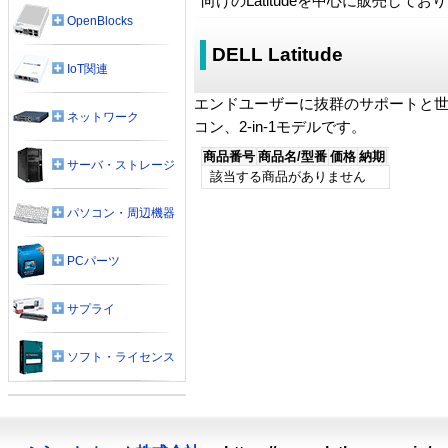
向けのLatitudeを中心に販売してお
OpenBlocks
DELL Latitude
IoT関連
エンドユーザーに抜群のサポートと
ネットワーク
コン、2-in-1モデルです。
商品番号
商品名/型番
価格
納期
サーバ・ストレージ
該当する商品がありません
パソコン・周辺機器
PCパーツ
サプライ
ソフト・ライセンス