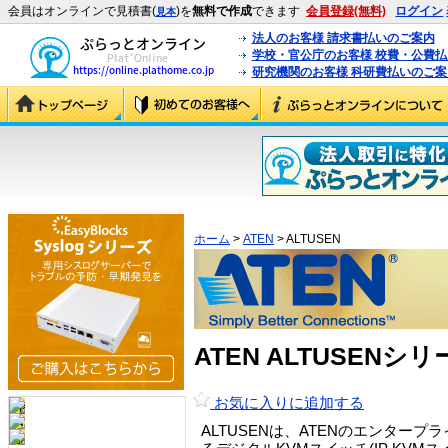
会員はオンラインで見積書(
)を
無料で作成
できます
会員登録(無料)
ログイン
見本
法人のお客様 請求書払いのご案内
学校・官公庁のお客様 校費・公費
研究機関のお客様 科研費払いのご案
ホーム
>
ATEN
> ALTUSEN
ATEN ALTUSENシ
お気に入りに追加する
ALTUSENは、ATENのエンタ