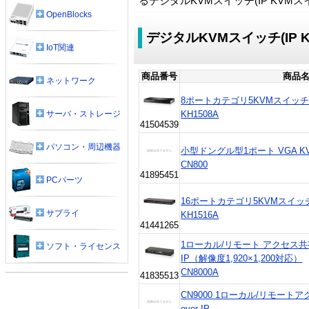
るデジタルKVMスイッチ(IP KV
OpenBlocks
デジタルKVMスイッチ(IP 
IoT関連
商品番号
商品名
ネットワーク
8ポートカテゴリ5KVMスイッ
KH1508A
サーバ・ストレージ
41504539
パソコン・周辺機器
小型ドングル型1ポート VGA KVM 
CN800
41895451
PCパーツ
16ポートカテゴリ5KVMスイッ
サプライ
KH1516A
41441265
1ローカル/リモート アクセス共有 1
ソフト・ライセンス
IP（解像度1,920×1,200対応）
CN8000A
41835513
CN9000 1ローカル/リモートア
over IP