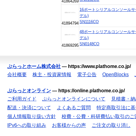
41864269
16ポートシリアルコンソールサ
デル)
SN1116CO
41894794
48ポートシリアルコンソールサ
デル)
SN0148CO
41869295
ぷらっとホーム株式会社
—
https://www.plathome.co.jp/
会社概要
株主・投資家情報
電子公告
OpenBlocks
ぷらっとオンライン
—
https://online.plathome.co.jp/
ご利用ガイド
ぷらっとオンラインについて
見積書・納
配送・決済について
よくあるご質問
特定商取引法に基
個人情報取り扱い方針
校費・公費・科研費払い取引のご
IPv6への取り組み
お客様からの声
ご注文の取り消し