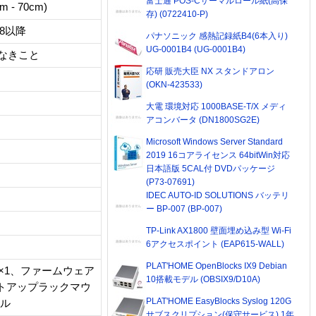
富士通 POS-Cサーマルロール紙(高保
 70cm)
存) (0722410-P)
 8以降
パナソニック 感熱記録紙B4(6本入り)
UG-0001B4 (UG-0001B4)
露なきこと
応研 販売大臣 NX スタンドアロン
(OKN-423533)
大電 環境対応 1000BASE-T/X メディ
アコンバータ (DN1800SG2E)
Microsoft Windows Server Standard
2019 16コアライセンス 64bitWin対応
日本語版 5CAL付 DVDパッケージ
(P73-07691)
IDEC AUTO-ID SOLUTIONS バッテリ
ー BP-007 (BP-007)
TP-Link AX1800 壁面埋め込み型 Wi-Fi
6アクセスポイント (EAP615-WALL)
PLAT'HOME OpenBlocks IX9 Debian
ーブル×1、ファームウェア
10搭載モデル (OBSIX9/D10A)
ットアップラックマウ
PLAT'HOME EasyBlocks Syslog 120G
アル
サブスクリプション(保守サービス) 1年