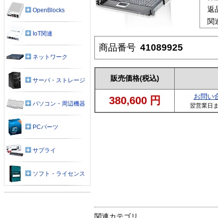
返
OpenBlocks
関
IoT関連
商品番号
41089925
ネットワーク
販売価格
(税込)
サーバ・ストレージ
お問い
380,600
円
パソコン・周辺機器
翌営業日
PCパーツ
サプライ
ソフト・ライセンス
関連カテゴリ