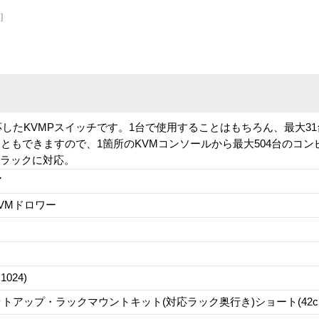
]
も対応したKVMPスイッチです。1台で使用することはもちろん、最大3
ともできますので、1箇所のKVMコンソールから最大504台のコン
のラックに対応。
ア
KVMドロワー
1024)
トアップ・ラックマウントキット(対応ラック奥行き)ショート(42cm -