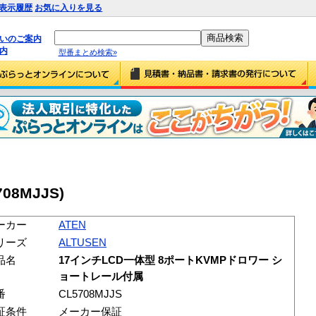
表示履歴
お気に入りを見る
払いのご案内
内
型番まとめ検索»
708MJJS)
ーカー
ATEN
リーズ
ALTUSEN
品名
17インチLCD一体型 8ポートKVMPドロワー シ
ョートレール付属
番
CL5708MJJS
証条件
メーカー保証