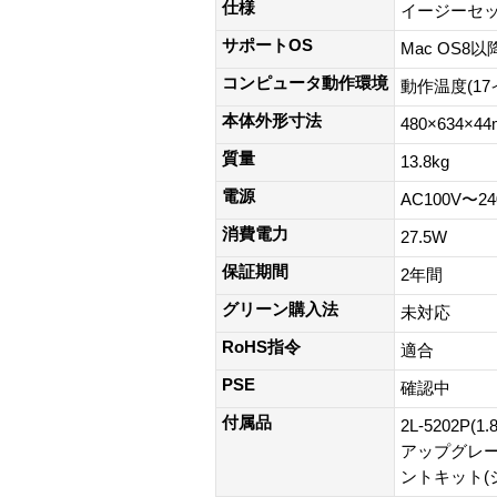
仕様
イージーセッ
サポートOS
Mac OS8以降
コンピュータ動作環境
動作温度(17
本体外形寸法
480×634×4
質量
13.8kg
電源
AC100V〜24
消費電力
27.5W
保証期間
2年間
グリーン購入法
未対応
RoHS指令
適合
PSE
確認中
付属品
2L-5202
アップグレー
ントキット(