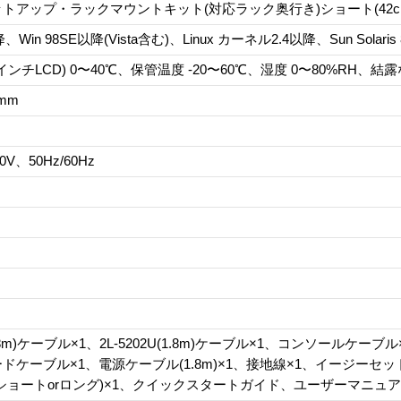
トアップ・ラックマウントキット(対応ラック奥行き)ショート(42cm -
、Win 98SE以降(Vista含む)、Linux カーネル2.4以降、Sun Solaris
インチLCD) 0〜40℃、保管温度 -20〜60℃、湿度 0〜80%RH、結
4mm
0V、50Hz/60Hz
P(1.8m)ケーブル×1、2L-5202U(1.8m)ケーブル×1、コンソールケ
ドケーブル×1、電源ケーブル(1.8m)×1、接地線×1、イージーセ
ショートorロング)×1、クイックスタートガイド、ユーザーマニュ