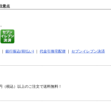
注意点
す。
｜
銀行振込(前払い)
｜
代金引換宅配便
｜
セブンイレブン決済
00円（税込）以上のご注文で送料無料！