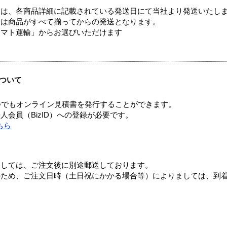
ては、各商品詳細に記載されている発送日にて当社より発送いたし
送は商品がすべて揃ってからの発送となります。
ヤマト運輸」からお選びいただけます
ついて
つでもオンライン見積書を発行することができます。
会員（BizID）への登録が必要です。
ちら
ましては、ご注文後に別途郵送しております。
のため、ご注文日時（土日祝にかかる場合等）によりましては、到