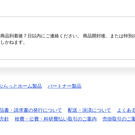
商品到着後７日以内にご連絡ください。 商品開封後、または特別
たしかねます。
ぷらっとホーム製品
パートナー製品
品書・請求書の発行について
配送・決済について
よくあ
方針
校費・公費・科研費払い取引のご案内
売掛取引のご