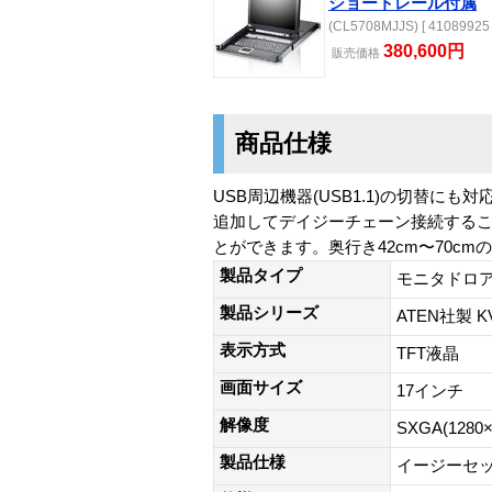
ショートレール付属
(CL5708MJJS) [ 41089925 
380,600円
販売
価格
商品仕様
USB周辺機器(USB1.1)の切替に
追加してデイジーチェーン接続するこ
とができます。奥行き42cm〜70cm
製品タイプ
モニタドロ
製品シリーズ
ATEN社製 
表示方式
TFT液晶
画面サイズ
17インチ
解像度
SXGA(1280×
製品仕様
イージーセッ