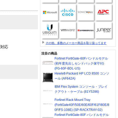
その他、多数のメーカー商品を取り扱ってます
に対応
注目の商品
Fortinet FortiGate-60Fバンドルモデル
(初年度先出しセンドバック保守付)
(FG-60F-BDL-US)
Hewlett-Packard HP LCD 8500 コンソ
ール (AF642A)
IBM Flex System コンソール・ブレイ
クアウト・ケーブル (81Y5286)
Fortinet Rack Mount Tray
(FortiGate40F/50E/60E/60F/61F/80E/8
0F/FS-108E) (SP-RACKTRAY-02)
Fortinet FortiGate-80F バンドルモデル