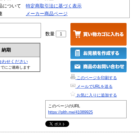
品について
特定商取引法に基づく表示
連
メーカー商品ページ
数量
納期
合わせください
までにご連絡します
このページを印刷する
メールでURLを送る
お気に入りに追加する
このページのURL
https://plth.me/41089925