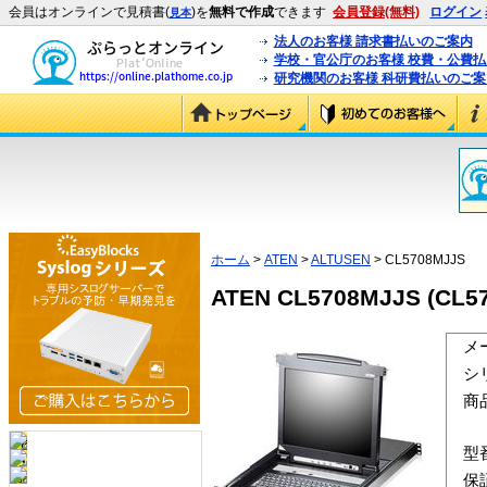
会員はオンラインで見積書(
)を
無料で作成
できます
会員登録(無料)
ログイン
見本
法人のお客様 請求書払いのご案内
学校・官公庁のお客様 校費・公費
研究機関のお客様 科研費払いのご案
ホーム
>
ATEN
>
ALTUSEN
> CL5708MJJS
ATEN CL5708MJJS (CL5
メ
シ
商
型
保