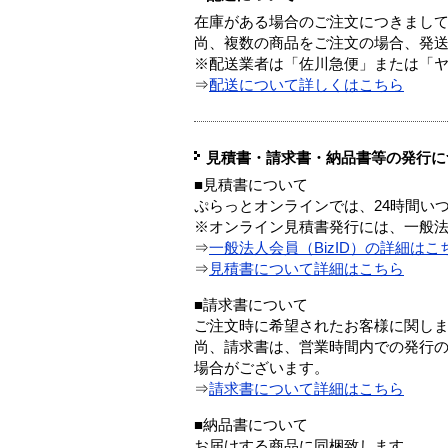
在庫がある場合のご注文につきまし
尚、複数の商品をご注文の場合、発
※配送業者は「佐川急便」または「
⇒
配送について詳しくはこちら
見積書・請求書・納品書等の発行に
■見積書について
ぷらっとオンラインでは、24時間い
※オンライン見積書発行には、一般法人
⇒
一般法人会員（BizID）の詳細はこ
⇒
見積書について詳細はこちら
■請求書について
ご注文時に希望されたお客様に関し
尚、請求書は、営業時間内での発行
場合がございます。
⇒
請求書について詳細はこちら
■納品書について
お届けする商品に同梱致します。