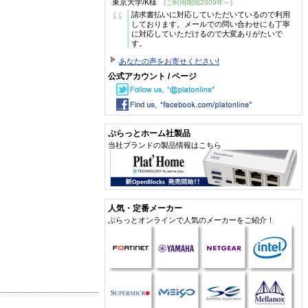
東京大学/K様
(ご利用期間2009年～)
“
請求書払いに対応していただいているので利用
しております。メールでの問い合わせにも丁寧
に対応していただけるので大変ありがたいで
す。
あなたの声をお寄せください!
公式アカウント / ページ
ぷらっとホーム社製品
当社ブランドの製品情報はこちら
人気・定番メーカー
ぷらっとオンラインで人気のメーカーをご紹介！