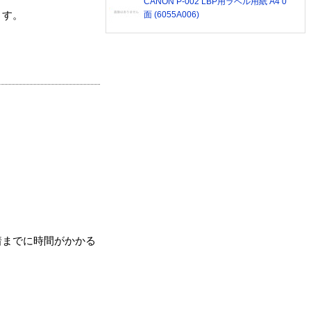
CANON P-002 LBP用ラベル用紙 A4 0
面 (6055A006)
ます。
着までに時間がかかる