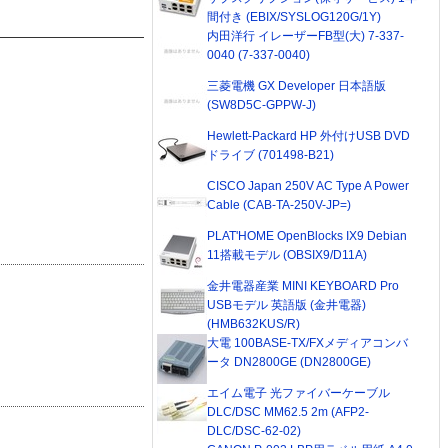
間付き (EBIX/SYSLOG120G/1Y)
内田洋行 イレーザーFB型(大) 7-337-
0040 (7-337-0040)
三菱電機 GX Developer 日本語版
(SW8D5C-GPPW-J)
Hewlett-Packard HP 外付けUSB DVD
ドライブ (701498-B21)
CISCO Japan 250V AC Type A Power
Cable (CAB-TA-250V-JP=)
PLAT'HOME OpenBlocks IX9 Debian
11搭載モデル (OBSIX9/D11A)
金井電器産業 MINI KEYBOARD Pro
USBモデル 英語版 (金井電器)
(HMB632KUS/R)
大電 100BASE-TX/FXメディアコンバ
ータ DN2800GE (DN2800GE)
エイム電子 光ファイバーケーブル
DLC/DSC MM62.5 2m (AFP2-
DLC/DSC-62-02)