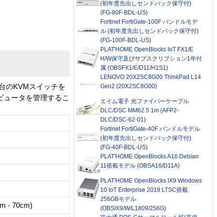
(初年度先出しセンドバック保守付)
(FG-80F-BDL-US)
Fortinet FortiGate-100F バンドルモデ
ル (初年度先出しセンドバック保守付)
(FG-100F-BDL-US)
PLAT'HOME OpenBlocks IoT FX1/E
H/W保守及びサブスクリプション1年付
属 (OBSFX1/E/D11/H1S1)
LENOVO 20X2SC8G00 ThinkPad L14
1台のKVMスイッチを
Gen2 (20X2SC8G00)
ピュータを管理するこ
エイム電子 光ファイバーケーブル
DLC/DSC MM62.5 1m (AFP2-
DLC/DSC-62-01)
Fortinet FortiGate-40F バンドルモデル
(初年度先出しセンドバック保守付)
(FG-40F-BDL-US)
PLAT'HOME OpenBlocks A16 Debian
11搭載モデル (OBSA16/D11A)
PLAT'HOME OpenBlocks IX9 Windows
10 IoT Enterprise 2019 LTSC搭載
256GBモデル
 70cm)
(OBSIX9/W/L1809/256G)