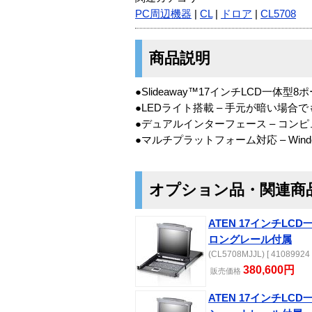
PC周辺機器
|
CL
|
ドロア
|
CL5708
商品説明
●Slideaway™17インチLCD一体型
●LEDライト搭載 – 手元が暗い場
●デュアルインターフェース – コン
●マルチプラットフォーム対応 – Windows
オプション品・関連商
ATEN 17インチLC
ロングレール付属
(CL5708MJJL) [ 41089924 
380,600円
販売
価格
ATEN 17インチLC