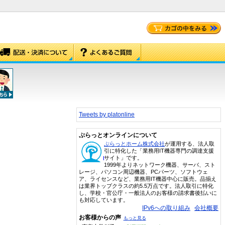
Tweets by platonline
ぷらっとオンラインについて
ぷらっとホーム株式会社
が運用する、法人取
引に特化した「業務用IT機器専門の調達支援
サイト」です。
1999年よりネットワーク機器、サーバ、スト
レージ、パソコン周辺機器、PCパーツ、ソフトウェ
ア、ライセンスなど、業務用IT機器中心に販売。品揃え
は業界トップクラスの約5.5万点です。法人取引に特化
し、学校・官公庁・一般法人のお客様の請求書後払いに
も対応しています。
IPv6への取り組み
会社概要
お客様からの声
もっと見る