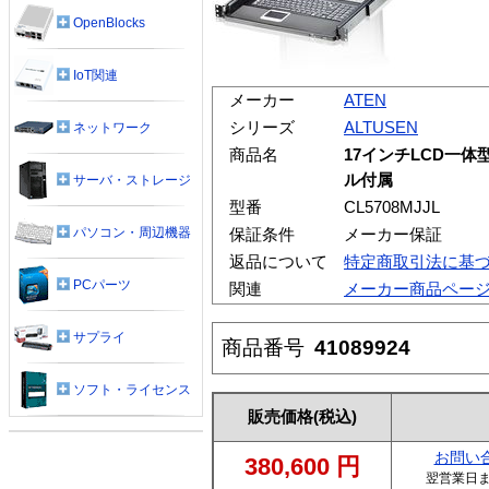
OpenBlocks
IoT関連
メーカー
ATEN
シリーズ
ALTUSEN
ネットワーク
商品名
17インチLCD一体
ル付属
サーバ・ストレージ
型番
CL5708MJJL
パソコン・周辺機器
保証条件
メーカー保証
返品について
特定商取引法に基
PCパーツ
関連
メーカー商品ペー
サプライ
商品番号
41089924
ソフト・ライセンス
販売価格
(税込)
お問い
380,600
円
翌営業日