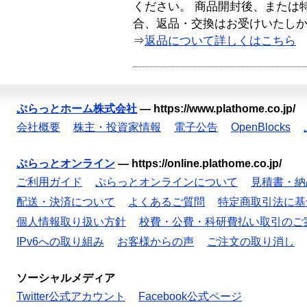
ください。 商品開封後、または
合、返品・交換はお受けいたし
⇒
返品について詳しくはこちら
ぷらっとホーム株式会社
—
https://www.plathome.co.jp/
会社概要
株主・投資家情報
電子公告
OpenBlocks
ぷらっとオンライン
—
https://online.plathome.co.jp/
ご利用ガイド
ぷらっとオンラインについて
見積書・納
配送・決済について
よくあるご質問
特定商取引法に基
個人情報取り扱い方針
校費・公費・科研費払い取引のご
IPv6への取り組み
お客様からの声
ご注文の取り消し
ソーシャルメディア
Twitter公式アカウント
Facebook公式ページ