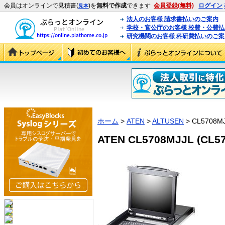
会員はオンラインで見積書(
)を
無料で作成
できます
会員登録(無料)
ログイン
見本
法人のお客様 請求書払いのご案内
学校・官公庁のお客様 校費・公費
研究機関のお客様 科研費払いのご案
ホーム
>
ATEN
>
ALTUSEN
> CL5708M
ATEN CL5708MJJL (CL5