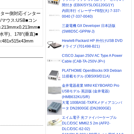
間付き (EBIX/SYSLOG120G/1Y)
内田洋行 イレーザーFB型(大) 7-337-
ューター側対応インター
0040 (7-337-0040)
マウス:USB■コン
三菱電機 GX Developer 日本語版
3mmx0.213mm■
(SW8D5C-GPPW-J)
水平)、178°(垂直)■
81x515x43mm
Hewlett-Packard HP 外付けUSB DVD
ドライブ (701498-B21)
CISCO Japan 250V AC Type A Power
Cable (CAB-TA-250V-JP=)
PLAT'HOME OpenBlocks IX9 Debian
11搭載モデル (OBSIX9/D11A)
金井電器産業 MINI KEYBOARD Pro
USBモデル 英語版 (金井電器)
(HMB632KUS/R)
大電 100BASE-TX/FXメディアコンバ
ータ DN2800GE (DN2800GE)
エイム電子 光ファイバーケーブル
DLC/DSC MM62.5 2m (AFP2-
DLC/DSC-62-02)