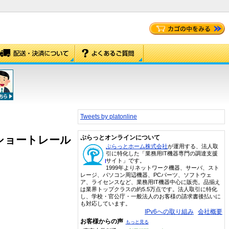
Tweets by platonline
ー ショートレール
ぷらっとオンラインについて
ぷらっとホーム株式会社
が運用する、法人取
引に特化した「業務用IT機器専門の調達支援
サイト」です。
1999年よりネットワーク機器、サーバ、スト
レージ、パソコン周辺機器、PCパーツ、ソフトウェ
ア、ライセンスなど、業務用IT機器中心に販売。品揃え
は業界トップクラスの約5.5万点です。法人取引に特化
し、学校・官公庁・一般法人のお客様の請求書後払いに
も対応しています。
IPv6への取り組み
会社概要
お客様からの声
もっと見る