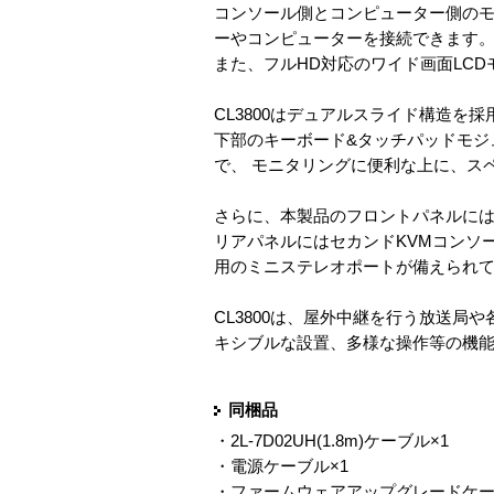
コンソール側とコンピューター側のモニ
ーやコンピューターを接続できます
また、フルHD対応のワイド画面LC
CL3800はデュアルスライド構造を
下部のキーボード&タッチパッドモジ
で、 モニタリングに便利な上に、ス
さらに、本製品のフロントパネルには
リアパネルにはセカンドKVMコンソー
用のミニステレオポートが備えられ
CL3800は、屋外中継を行う放送
キシブルな設置、多様な操作等の機
同梱品
・2L-7D02UH(1.8m)ケーブル×1
・電源ケーブル×1
・ファームウェアアップグレードケー