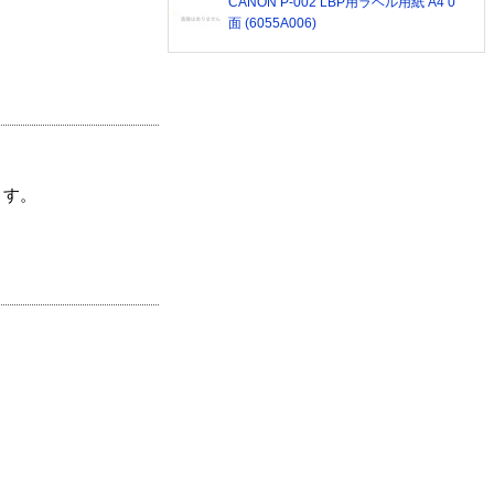
CANON P-002 LBP用ラベル用紙 A4 0
面 (6055A006)
ます。