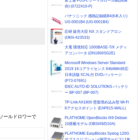
富士通 POS-Cサーマルロール紙(高保
存) (0722410-P)
パナソニック 感熱記録紙B4(6本入り)
UG-0001B4 (UG-0001B4)
応研 販売大臣 NX スタンドアロン
(OKN-423533)
大電 環境対応 1000BASE-T/X メディ
アコンバータ (DN1800SG2E)
Microsoft Windows Server Standard
2019 16コアライセンス 64bitWin対応
日本語版 5CAL付 DVDパッケージ
(P73-07691)
IDEC AUTO-ID SOLUTIONS バッテリ
ー BP-007 (BP-007)
TP-Link AX1800 壁面埋め込み型 Wi-Fi
6アクセスポイント (EAP615-WALL)
ンソールドロワーで
PLAT'HOME OpenBlocks IX9 Debian
10搭載モデル (OBSIX9/D10A)
PLAT'HOME EasyBlocks Syslog 120G
サブスクリプション(保守サービス) 1年