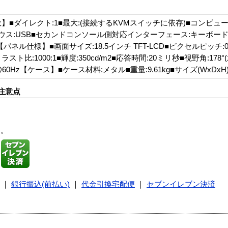
】■ダイレクト:1■最大:(接続するKVMスイッチに依存)■コンピ
ウス:USB■セカンドコンソール側対応インターフェース:キーボード/
ル仕様】■画面サイズ:18.5インチ TFT-LCD■ピクセルピッチ:0.21
スト比:1000:1■輝度:350cd/m2■応答時間:20ミリ秒■視野角:178°(
@60Hz【ケース】■ケース材料:メタル■重量:9.61kg■サイズ(WxDxH):4
注意点
す。
｜
銀行振込(前払い)
｜
代金引換宅配便
｜
セブンイレブン決済