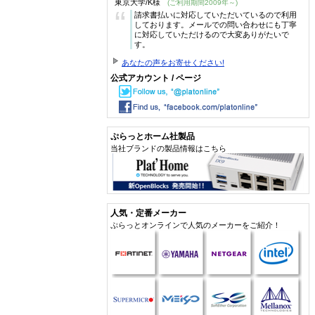
東京大学/K様
(ご利用期間2009年～)
“
請求書払いに対応していただいているので利用
しております。メールでの問い合わせにも丁寧
に対応していただけるので大変ありがたいで
す。
あなたの声をお寄せください!
公式アカウント / ページ
ぷらっとホーム社製品
当社ブランドの製品情報はこちら
人気・定番メーカー
ぷらっとオンラインで人気のメーカーをご紹介！