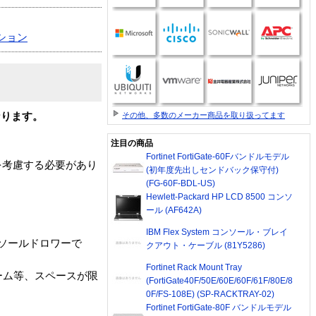
ション
その他、多数のメーカー商品を取り扱ってます
なります。
注目の商品
Fortinet FortiGate-60Fバンドルモデル
を考慮する必要があり
(初年度先出しセンドバック保守付)
(FG-60F-BDL-US)
Hewlett-Packard HP LCD 8500 コンソ
ール (AF642A)
IBM Flex System コンソール・ブレイ
ンソールドロワーで
クアウト・ケーブル (81Y5286)
Fortinet Rack Mount Tray
ーム等、スペースが限
(FortiGate40F/50E/60E/60F/61F/80E/8
0F/FS-108E) (SP-RACKTRAY-02)
Fortinet FortiGate-80F バンドルモデル