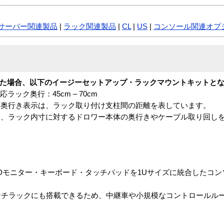
サーバー関連製品
|
ラック関連製品
|
CL
|
US
|
コンソール関連オプ
た場合、以下のイージーセットアップ・ラックマウントキットと
ラック奥行：45cm – 70cm
応奥行き表示は、ラック取り付け支柱間の距離を表しています。
、ラック内寸に対するドロワー本体の奥行きやケーブル取り回し
画面LCDモニター・キーボード・タッチパッドを1Uサイズに統合したコ
ンチラックにも搭載できるため、中継車や小規模なコントロールル