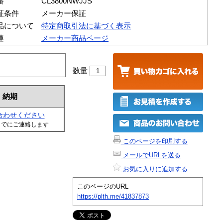
番
CL3800NWJJS
証条件
メーカー保証
品について
特定商取引法に基づく表示
連
メーカー商品ページ
数量
納期
合わせください
までにご連絡します
このページを印刷する
メールでURLを送る
お気に入りに追加する
このページのURL
https://plth.me/41837873