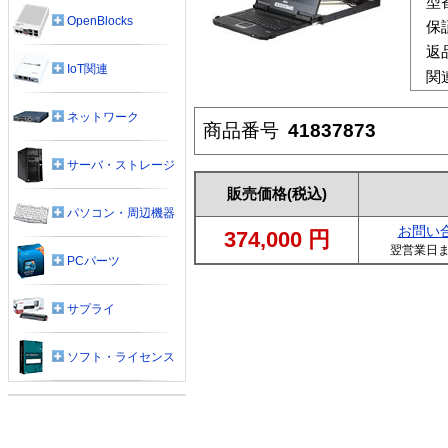
型
OpenBlocks
保
返
IoT関連
関
ネットワーク
商品番号
41837873
サーバ・ストレージ
販売価格
(税込)
パソコン・周辺機器
お問い
374,000
円
翌営業日
PCパーツ
サプライ
ソフト・ライセンス