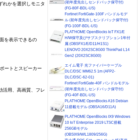
(初年度先出しセンドバック保守付)
いずれかを選択しモニタ
(FG-80F-BDL-US)
Fortinet FortiGate-100F バンドルモデ
ル (初年度先出しセンドバック保守付)
(FG-100F-BDL-US)
PLAT'HOME OpenBlocks IoT FX1/E
H/W保守及びサブスクリプション1年付
画面を表示できるの
属 (OBSFX1/E/D11/H1S1)
LENOVO 20X2SC8G00 ThinkPad L14
Gen2 (20X2SC8G00)
エイム電子 光ファイバーケーブル
）ポートとスピーカー
DLC/DSC MM62.5 1m (AFP2-
DLC/DSC-62-01)
Fortinet FortiGate-40F バンドルモデル
(初年度先出しセンドバック保守付)
有効活用、高画質、フレ
(FG-40F-BDL-US)
PLAT'HOME OpenBlocks A16 Debian
11搭載モデル (OBSA16/D11A)
PLAT'HOME OpenBlocks IX9 Windows
10 IoT Enterprise 2019 LTSC搭載
256GBモデル
(OBSIX9/W/L1809/256G)