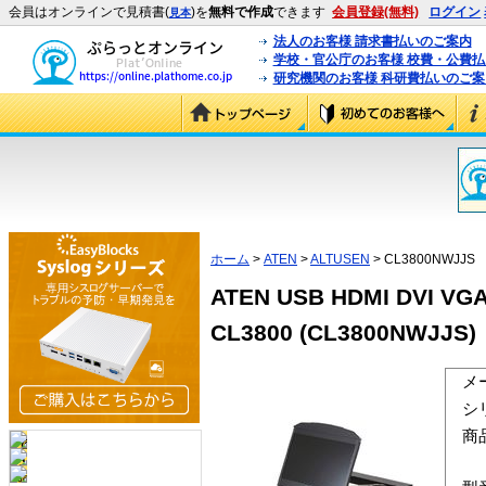
会員はオンラインで見積書(
)を
無料で作成
できます
会員登録(無料)
ログイン
見本
法人のお客様 請求書払いのご案内
学校・官公庁のお客様 校費・公費
研究機関のお客様 科研費払いのご案
ホーム
>
ATEN
>
ALTUSEN
> CL3800NWJJS
ATEN USB HDMI D
CL3800 (CL3800NWJJS)
メ
シ
商