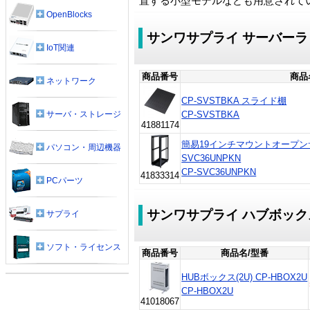
置する小型モデルなども用意されて
OpenBlocks
サンワサプライ サーバーラ
IoT関連
商品番号
商品
ネットワーク
CP-SVSTBKA スライド棚
CP-SVSTBKA
サーバ・ストレージ
41881174
簡易19インチマウントオープンサー
パソコン・周辺機器
SVC36UNPKN
CP-SVC36UNPKN
41833314
PCパーツ
サンワサプライ ハブボック
サプライ
ソフト・ライセンス
商品番号
商品名/型番
HUBボックス(2U) CP-HBOX2U
CP-HBOX2U
41018067