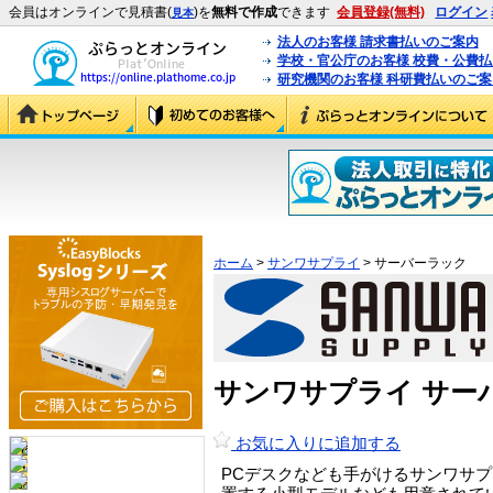
会員はオンラインで見積書(
)を
無料で作成
できます
会員登録(無料)
ログイン
見本
法人のお客様 請求書払いのご案内
学校・官公庁のお客様 校費・公費
研究機関のお客様 科研費払いのご案
ホーム
>
サンワサプライ
> サーバーラック
サンワサプライ サー
お気に入りに追加する
PCデスクなども手がけるサンワサ