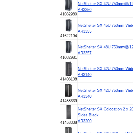
NetShelter SX 42U 750mm幅
AR3350
41082980
NetShelter SX 45U 750mm Wide
AR3355
41622194
NetShelter SX 48U 750mm幅
AR3357
41082981
NetShelter SX 42U 750mm Wide
AR3140
41408108
NetShelter SX 42U 750mm Wide
AR3340
41458339
NetShelter SX Colocation 2 x
Sides Black
AR3200
41458338