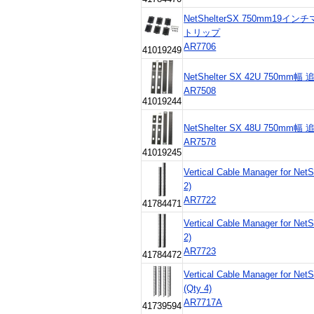
NetShelterSX 750mm
トリップ
AR7706
41019249
NetShelter SX 42U 750
AR7508
41019244
NetShelter SX 48U 750
AR7578
41019245
Vertical Cable Manager for Ne
2)
AR7722
41784471
Vertical Cable Manager for Ne
2)
AR7723
41784472
Vertical Cable Manager for Net
(Qty 4)
AR7717A
41739594