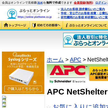
会員はオンラインで見積書(
)を
無料で作成
できます
会員登録(無料)
ログイン
見本
法人のお客様 請求書払いのご案内
学校・官公庁のお客様 校費・公費
研究機関のお客様 科研費払いのご案
ホーム
>
APC
> NetShel
APC NetShe
お気に入りに追加