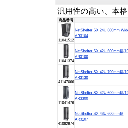
汎用性の高い、本
商品番号
NetShelter SX 24U 600mm Wid
AR3104
11041512
NetShelter SX 42U 600mm幅
AR3100
11041374
NetShelter SX 42U 700mm幅
AR3130
41147066
NetShelter SX 42U 600mm幅
AR3300
11041476
NetShelter SX 48U 600mm幅
AR3107
41082974