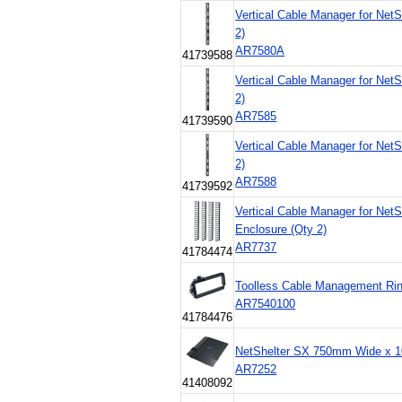
Vertical Cable Manager for Ne
2)
AR7580A
41739588
Vertical Cable Manager for Ne
2)
AR7585
41739590
Vertical Cable Manager for Ne
2)
AR7588
41739592
Vertical Cable Manager for Net
Enclosure (Qty 2)
AR7737
41784474
Toolless Cable Management Rin
AR7540100
41784476
NetShelter SX 750mm Wide x 
AR7252
41408092