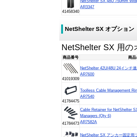
NetShelter SX 48U 750mm Wide
AR3347
41458340
NetShelter SX オプション
NetShelter S
商品番号
商品
NetShelter 42U/48U 24イ
AR7600
41019309
Toolless Cable Management Rin
AR7540
41784475
Cable Retainer for NetShelter 
Managers (Qty 6)
AR7582A
41784473
NetShelter SX アンカー固