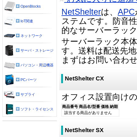
OpenBlocks
NetShelter
は、
APC
ステムです。防音
IoT関連
的なサーバーラッ
ネットワーク
サーバーラック本
す。送料は配送先
サーバ・ストレージ
まずはお問い合わ
パソコン・周辺機器
NetShelter CX
PCパーツ
オフィス設置向け
サプライ
商品番号
商品名/型番
価格
納期
ソフト・ライセンス
該当する商品がありません
NetShelter SX