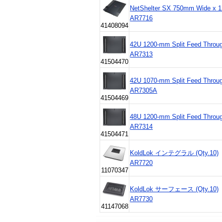
NetShelter SX 750mm Wide x 
AR7716
41408094
42U 1200-mm Split Feed Throug
AR7313
41504470
42U 1070-mm Split Feed Throug
AR7305A
41504469
48U 1200-mm Split Feed Throug
AR7314
41504471
KoldLok インテグラル (Qty.10)
AR7720
11070347
KoldLok サーフェース (Qty.10)
AR7730
41147068