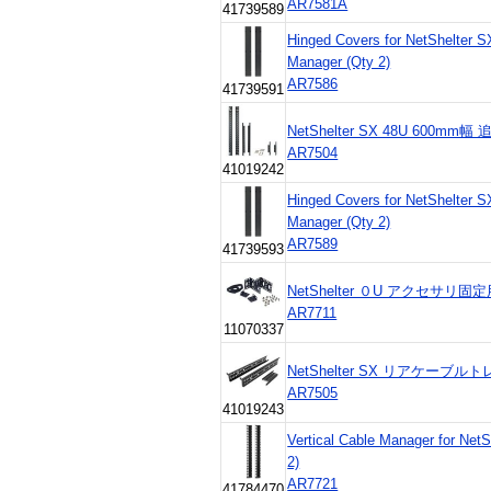
AR7581A
41739589
Hinged Covers for NetShelter 
Manager (Qty 2)
AR7586
41739591
NetShelter SX 48U 600
AR7504
41019242
Hinged Covers for NetShelter 
Manager (Qty 2)
AR7589
41739593
NetShelter ０U アクセサリ
AR7711
11070337
NetShelter SX リアケーブル
AR7505
41019243
Vertical Cable Manager for Ne
2)
AR7721
41784470