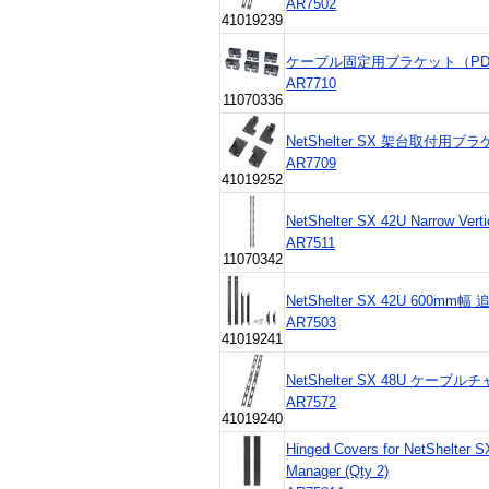
AR7502
41019239
ケーブル固定用ブラケット（PDU
AR7710
11070336
NetShelter SX 架台取付用ブ
AR7709
41019252
NetShelter SX 42U Narrow Verti
AR7511
11070342
NetShelter SX 42U 600
AR7503
41019241
NetShelter SX 48U ケーブル
AR7572
41019240
Hinged Covers for NetShelter 
Manager (Qty 2)