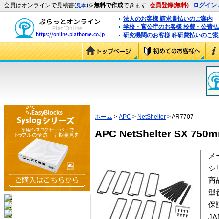
会員はオンラインで見積書(
)を
無料で作成
できます
会員登録(無料)
ログイン
見本
法人のお客様 請求書払いのご案内
学校・官公庁のお客様 校費・公費
研究機関のお客様 科研費払いのご案
ホーム
>
APC
>
NetShelter
> AR7707
APC NetShelter SX 
メ
シ
商
型
保
J