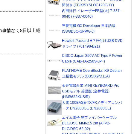
間付き (EBIX/SYSLOG120G/1Y)
内田洋行 イレーザーFB型(大) 7-337-
0040 (7-337-0040)
三菱電機 GX Developer 日本語版
の事情なく8日以上経
(SW8D5C-GPPW-J)
Hewlett-Packard HP 外付けUSB DVD
ドライブ (701498-B21)
CISCO Japan 250V AC Type A Power
Cable (CAB-TA-250V-JP=)
PLAT'HOME OpenBlocks IX9 Debian
11搭載モデル (OBSIX9/D11A)
金井電器産業 MINI KEYBOARD Pro
USBモデル 英語版 (金井電器)
(HMB632KUS/R)
大電 100BASE-TX/FXメディアコンバ
ータ DN2800GE (DN2800GE)
エイム電子 光ファイバーケーブル
DLC/DSC MM62.5 2m (AFP2-
DLC/DSC-62-02)