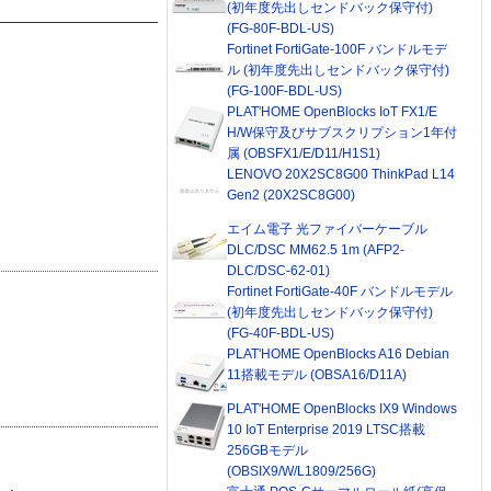
(初年度先出しセンドバック保守付)
(FG-80F-BDL-US)
Fortinet FortiGate-100F バンドルモデ
ル (初年度先出しセンドバック保守付)
(FG-100F-BDL-US)
PLAT'HOME OpenBlocks IoT FX1/E
H/W保守及びサブスクリプション1年付
属 (OBSFX1/E/D11/H1S1)
LENOVO 20X2SC8G00 ThinkPad L14
Gen2 (20X2SC8G00)
エイム電子 光ファイバーケーブル
DLC/DSC MM62.5 1m (AFP2-
DLC/DSC-62-01)
Fortinet FortiGate-40F バンドルモデル
(初年度先出しセンドバック保守付)
(FG-40F-BDL-US)
PLAT'HOME OpenBlocks A16 Debian
11搭載モデル (OBSA16/D11A)
PLAT'HOME OpenBlocks IX9 Windows
10 IoT Enterprise 2019 LTSC搭載
256GBモデル
(OBSIX9/W/L1809/256G)