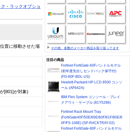
ック・ラックオプショ
用の位置に移動させた場
その他、多数のメーカー商品を取り扱ってます
注目の商品
Fortinet FortiGate-60Fバンドルモデル
(初年度先出しセンドバック保守付)
(FG-60F-BDL-US)
Hewlett-Packard HP LCD 8500 コンソ
ール (AF642A)
801]が対象)
IBM Flex System コンソール・ブレイ
クアウト・ケーブル (81Y5286)
Fortinet Rack Mount Tray
(FortiGate40F/50E/60E/60F/61F/80E/8
0F/FS-108E) (SP-RACKTRAY-02)
Fortinet FortiGate-80F バンドルモデル