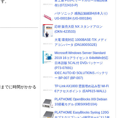
富士通 POS-Cサーマルロール紙(高保
ます。
存) (0722410-P)
パナソニック 感熱記録紙B4(6本入り)
UG-0001B4 (UG-0001B4)
応研 販売大臣 NX スタンドアロン
(OKN-423533)
大電 環境対応 1000BASE-T/X メディ
アコンバータ (DN1800SG2E)
Microsoft Windows Server Standard
2019 16コアライセンス 64bitWin対応
日本語版 5CAL付 DVDパッケージ
(P73-07691)
IDEC AUTO-ID SOLUTIONS バッテリ
ー BP-007 (BP-007)
TP-Link AX1800 壁面埋め込み型 Wi-Fi
着までに時間がかかる
6アクセスポイント (EAP615-WALL)
PLAT'HOME OpenBlocks IX9 Debian
10搭載モデル (OBSIX9/D10A)
PLAT'HOME EasyBlocks Syslog 120G
サブスクリプション(保守サービス) 1年