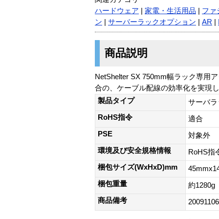
ハードウェア
|
家電・生活用品
|
ファ
ン
|
サーバーラックオプション
|
AR
|
商品説明
NetShelter SX 750mm
合の、ケーブル配線の効率化を実現
製品タイプ
サーバラ
RoHS指令
適合
PSE
対象外
環境及び安全規格情報
RoHS指
梱包サイズ(WxHxD)mm
45mmx1
梱包重量
約1280g
商品備考
2009110