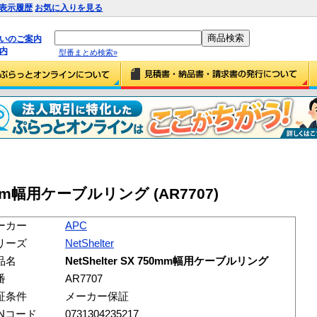
表示履歴
お気に入りを見る
払いのご案内
内
型番まとめ検索»
750mm幅用ケーブルリング (AR7707)
ーカー
APC
リーズ
NetShelter
品名
NetShelter SX 750mm幅用ケーブルリング
番
AR7707
証条件
メーカー保証
ANコード
0731304235217