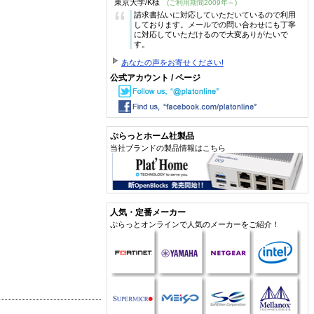
東京大学/K様
(ご利用期間2009年～)
“
請求書払いに対応していただいているので利用
しております。メールでの問い合わせにも丁寧
に対応していただけるので大変ありがたいで
す。
あなたの声をお寄せください!
公式アカウント / ページ
ぷらっとホーム社製品
当社ブランドの製品情報はこちら
人気・定番メーカー
ぷらっとオンラインで人気のメーカーをご紹介！