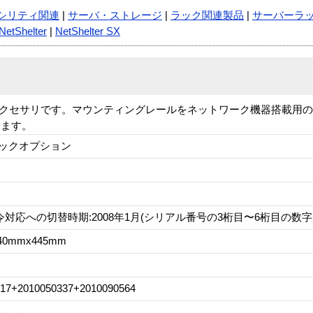
シリティ関連
|
サーバ・ストレージ
|
ラック関連製品
|
サーバーラ
NetShelter
|
NetShelter SX
幅ラック専用アクセサリです。マウンティングレールをネットワーク機器搭載
します。
ックオプション
令対応への切替時期:2008年1月(シリアル番号の3桁目〜6桁目の数字が[
40mmx445mm
617+2010050337+2010090564