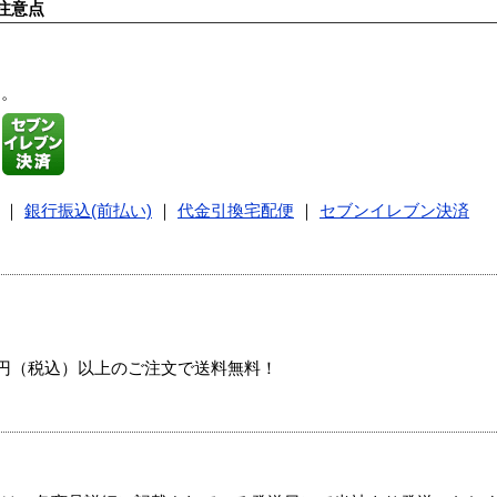
注意点
す。
｜
銀行振込(前払い)
｜
代金引換宅配便
｜
セブンイレブン決済
00円（税込）以上のご注文で送料無料！