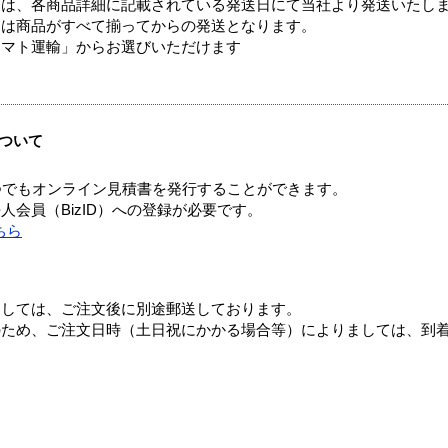
ては、各商品詳細に記載されている発送日にて当社より発送いたし
送は商品がすべて揃ってからの発送となります。
ヤマト運輸」からお選びいただけます
ついて
つでもオンライン見積書を発行することができます。
会員（BizID）への登録が必要です。
ちら
ましては、ご注文後に別途郵送しております。
のため、ご注文日時（土日祝にかかる場合等）によりましては、到