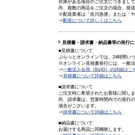
在庫がある場合のご注文につきまし
尚、複数の商品をご注文の場合、発
※配送業者は「佐川急便」または「
⇒
配送について詳しくはこちら
見積書・請求書・納品書等の発行に
■見積書について
ぷらっとオンラインでは、24時間い
※オンライン見積書発行には、一般法人
⇒
一般法人会員（BizID）の詳細はこ
⇒
見積書について詳細はこちら
■請求書について
ご注文時に希望されたお客様に関し
尚、請求書は、営業時間内での発行
場合がございます。
⇒
請求書について詳細はこちら
■納品書について
お届けする商品に同梱致します。