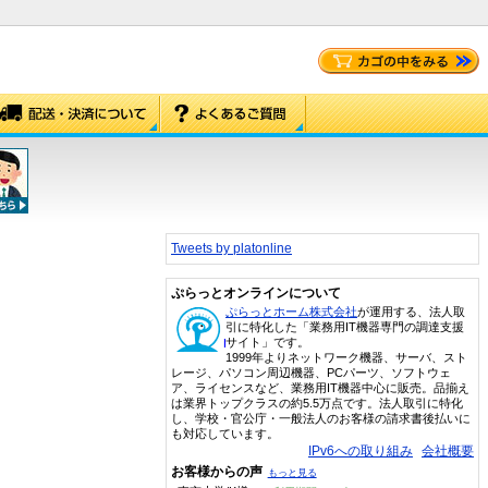
Tweets by platonline
ぷらっとオンラインについて
ぷらっとホーム株式会社
が運用する、法人取
引に特化した「業務用IT機器専門の調達支援
サイト」です。
1999年よりネットワーク機器、サーバ、スト
レージ、パソコン周辺機器、PCパーツ、ソフトウェ
ア、ライセンスなど、業務用IT機器中心に販売。品揃え
は業界トップクラスの約5.5万点です。法人取引に特化
し、学校・官公庁・一般法人のお客様の請求書後払いに
も対応しています。
IPv6への取り組み
会社概要
お客様からの声
もっと見る