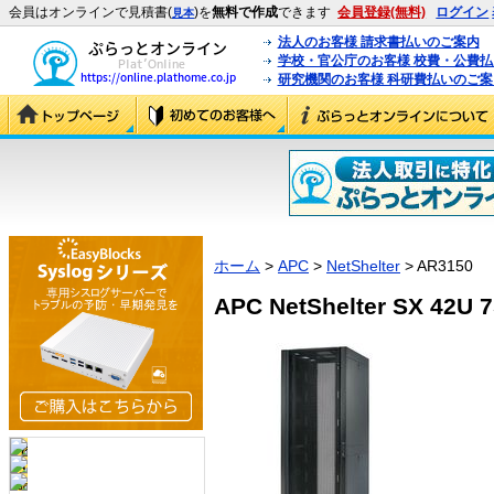
会員はオンラインで見積書(
)を
無料で作成
できます
会員登録(無料)
ログイン
見本
法人のお客様 請求書払いのご案内
学校・官公庁のお客様 校費・公費
研究機関のお客様 科研費払いのご案
ホーム
>
APC
>
NetShelter
> AR3150
APC NetShelter SX 42U