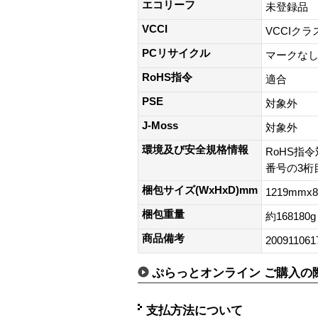
エコリーフ
未登録品
VCCI
VCCIクラ
PCリサイクル
マークな
RoHS指令
適合
PSE
対象外
J-Moss
対象外
環境及び安全規格情報
RoHS指令
番号の3桁目
梱包サイズ(WxHxD)mm
1219mmx
梱包重量
約168180g
商品備考
200911061
ぷらっとオンライン ご購入の
支払方法について