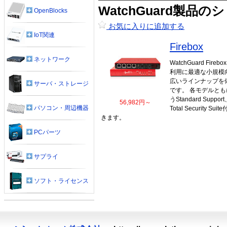
WatchGuard製品
OpenBlocks
お気に入りに追加する
IoT関連
Firebox
ネットワーク
WatchGuard Fi
利用に最適な小規模
広いラインナップを
サーバ・ストレージ
です。 各モデルと
うStandard Support、
56,982円～
パソコン・周辺機器
Total Security
きます。
PCパーツ
サプライ
ソフト・ライセンス