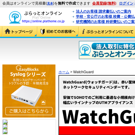
会員はオンラインで見積書(
)を
無料で作成
できます
会員登録(無料)
ログイン
見本
法人のお客様 請求書払いのご案内
学校・官公庁のお客様 校費・公費
研究機関のお客様 科研費払いのご案
ホーム
> WatchGuard