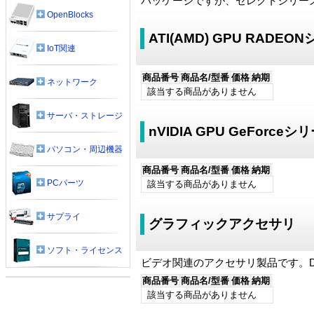
パッケージですが、セレクトシリー
OpenBlocks
ATI(AMD) GPU RAD
IoT関連
商品番号
商品名/型番
価格
納期
ネットワーク
該当する商品がありません
サーバ・ストレージ
nVIDIA GPU GeForc
パソコン・周辺機器
商品番号
商品名/型番
価格
納期
PCパーツ
該当する商品がありません
サプライ
グラフィックアクセサリ
ソフト・ライセンス
ビデオ関連のアクセサリ製品です。Dis
商品番号
商品名/型番
価格
納期
該当する商品がありません