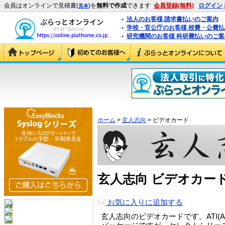
会員はオンラインで見積書(
)を
無料で作成
できます
会員登録(無料)
ログイン
見本
法人のお客様 請求書払いのご案内
学校・官公庁のお客様 校費・公費
研究機関のお客様 科研費払いのご案
ホーム
>
玄人志向
> ビデオカード
玄人志向 ビデオカード
お気に入りに追加する
玄人志向のビデオカードです。ATI(