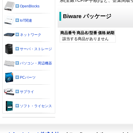
系(全銀TCP/IP手順)など、企業
OpenBlocks
Biware パッケージ
IoT関連
商品番号
商品名/型番
価格
納期
ネットワーク
該当する商品がありません
サーバ・ストレージ
パソコン・周辺機器
PCパーツ
サプライ
ソフト・ライセンス