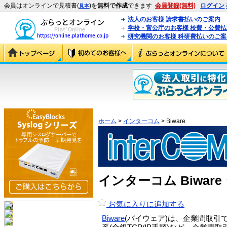
会員はオンラインで見積書(
)を
無料で作成
できます
会員登録(無料)
ログイン
見本
法人のお客様 請求書払いのご案内
学校・官公庁のお客様 校費・公費
研究機関のお客様 科研費払いのご案
ホーム
>
インターコム
> Biware
インターコム Biwar
お気に入りに追加する
Biware
(バイウェア)は、企業間取引で