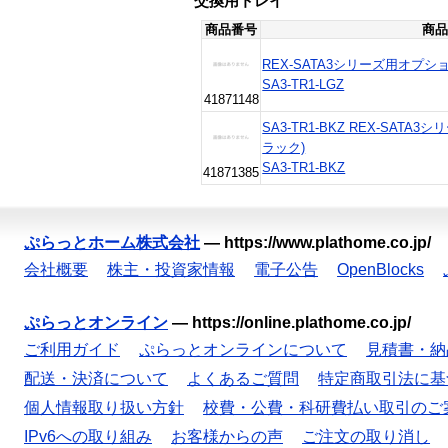
交換用トレイ
商品番号
商品
REX-SATA3シリーズ用オプシ
SA3-TR1-LGZ
41871148
SA3-TR1-BKZ REX-SAT
ラック)
SA3-TR1-BKZ
41871385
ぷらっとホーム株式会社
—
https://www.plathome.co.jp/
会社概要
株主・投資家情報
電子公告
OpenBlocks
ぷらっとオンライン
—
https://online.plathome.co.jp/
ご利用ガイド
ぷらっとオンラインについて
見積書・納
配送・決済について
よくあるご質問
特定商取引法に基
個人情報取り扱い方針
校費・公費・科研費払い取引のご
IPv6への取り組み
お客様からの声
ご注文の取り消し