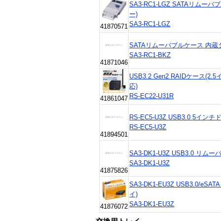
SA3-RC1-LGZ SATAリム
ー)
SA3-RC1-LGZ
41870571
SATAリムーバブルケース 内蔵
SA3-RC1-BKZ
41871046
USB3.2 Gen2 RAIDケース(2
応)
RS-EC22-U31R
41861047
RS-EC5-U3Z USB3.0 5イ
RS-EC5-U3Z
41894501
SA3-DK1-U3Z USB3.0 リ
SA3-DK1-U3Z
41875826
SA3-DK1-EU3Z USB3.0/e
イ)
SA3-DK1-EU3Z
41876072