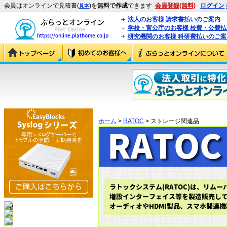
会員はオンラインで見積書(
)を
無料で作成
できます
会員登録(無料)
ログイン
見本
法人のお客様 請求書払いのご案内
学校・官公庁のお客様 校費・公費
研究機関のお客様 科研費払いのご案
ホーム
>
RATOC
> ストレージ関連品