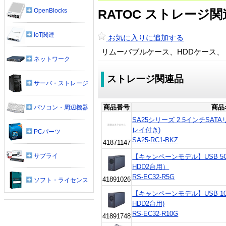
OpenBlocks
RATOC ストレージ関
IoT関連
お気に入りに追加する
リムーバブルケース、HDDケース
ネットワーク
ストレージ関連品
サーバ・ストレージ
商品番号
商品
パソコン・周辺機器
SA25シリーズ 2.5インチSAT
レイ付き)
PCパーツ
SA25-RC1-BKZ
41871147
サプライ
【キャンペーンモデル】USB 5Gb
HDD2台用）
RS-EC32-R5G
41891026
ソフト・ライセンス
【キャンペーンモデル】USB 10G
HDD2台用)
RS-EC32-R10G
41891748