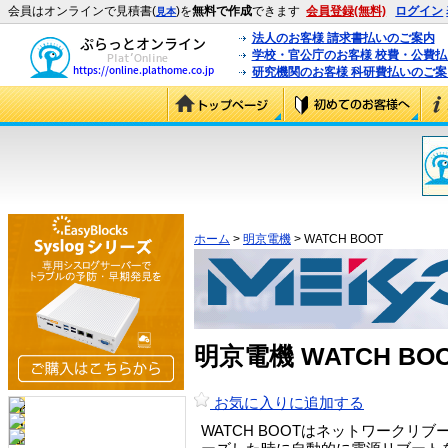
会員はオンラインで見積書(
)を
無料で作成
できます
会員登録(無料)
ログイン
見本
法人のお客様 請求書払いのご案内
学校・官公庁のお客様 校費・公費
研究機関のお客様 科研費払いのご案
ホーム
>
明京電機
> WATCH BOOT
明京電機 WATCH B
お気に入りに追加する
WATCH BOOTはネットワーク