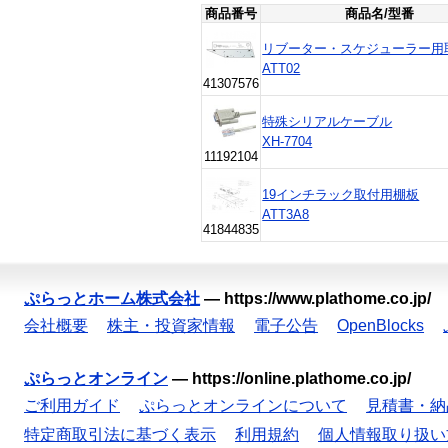
商品番号
商品名/型番
リブーター・スケジューラー用
ATT02
41307576
特殊シリアルケーブル
XH-7704
11192104
19インチラック取付用棚板
ATT3A8
41844835
ぷらっとホーム株式会社
—
https://www.plathome.co.jp/
会社概要
株主・投資家情報
電子公告
OpenBlocks
ぷらっとオンライン
—
https://online.plathome.co.jp/
ご利用ガイド
ぷらっとオンラインについて
見積書・納
特定商取引法に基づく表示
利用規約
個人情報取り扱い