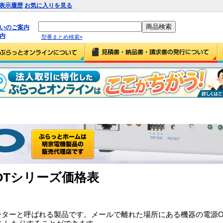
表示履歴
お気に入りを見る
払いのご案内
内
型番まとめ検索»
OOTシリーズ価格表
リブーターと呼ばれる製品です。メールで離れた場所にある機器の電源