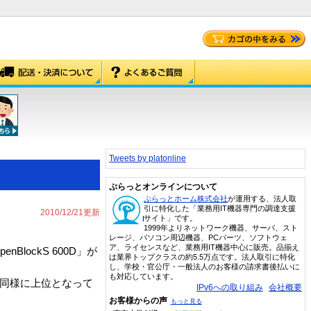
Tweets by platonline
ぷらっとオンラインについて
ぷらっとホーム株式会社
が運用する、法人取
引に特化した「業務用IT機器専門の調達支援
2010/12/21更新
サイト」です。
1999年よりネットワーク機器、サーバ、スト
レージ、パソコン周辺機器、PCパーツ、ソフトウェ
ア、ライセンスなど、業務用IT機器中心に販売。品揃え
lockS 600D」が
は業界トップクラスの約5.5万点です。法人取引に特化
し、学校・官公庁・一般法人のお客様の請求書後払いに
も対応しています。
昨年同様に上位となって
IPv6への取り組み
会社概要
お客様からの声
もっと見る