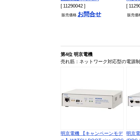
[ 11290042 ]
[ 1129
お問合せ
販売
価格
販売
価
第4位 明京電機
売れ筋：ネットワーク対応型の電源
明京電機 【キャンペーンモデ
明京電機