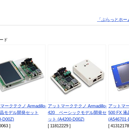
「ぷらっとホー
ボード
ークテクノ Armadillo-
アットマークテクノ Armadillo-
アットマークテ
 液晶モデル開発セット
420 ベーシックモデル開発セ
500 FX
0-D00Z)
ット (A4200-D00Z)
(A546701-
0063 ]
[ 11812229 ]
[ 41312178