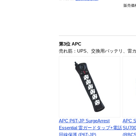
販売
価
第3位 APC
売れ筋：UPS、交換用バッテリ、雷
APC P6T-JP SurgeArrest
APC 
Essential 雷ガードタップ+電話
SU7
回線保護 (P6T-JP)
(RBC5