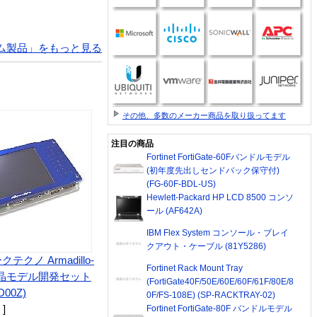
ム製品」をもっと見る
その他、多数のメーカー商品を取り扱ってます
注目の商品
Fortinet FortiGate-60Fバンドルモデル
(初年度先出しセンドバック保守付)
(FG-60F-BDL-US)
Hewlett-Packard HP LCD 8500 コンソ
ール (AF642A)
IBM Flex System コンソール・ブレイ
クアウト・ケーブル (81Y5286)
クノ Armadillo-
Fortinet Rack Mount Tray
 液晶モデル開発セット
(FortiGate40F/50E/60E/60F/61F/80E/8
D00Z)
0F/FS-108E) (SP-RACKTRAY-02)
 ]
Fortinet FortiGate-80F バンドルモデル