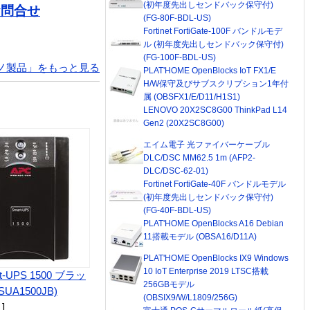
(初年度先出しセンドバック保守付)
お問合せ
(FG-80F-BDL-US)
Fortinet FortiGate-100F バンドルモデ
ル (初年度先出しセンドバック保守付)
(FG-100F-BDL-US)
ノ製品」をもっと見る
PLAT'HOME OpenBlocks IoT FX1/E
H/W保守及びサブスクリプション1年付
属 (OBSFX1/E/D11/H1S1)
LENOVO 20X2SC8G00 ThinkPad L14
Gen2 (20X2SC8G00)
エイム電子 光ファイバーケーブル
DLC/DSC MM62.5 1m (AFP2-
DLC/DSC-62-01)
Fortinet FortiGate-40F バンドルモデル
(初年度先出しセンドバック保守付)
(FG-40F-BDL-US)
PLAT'HOME OpenBlocks A16 Debian
11搭載モデル (OBSA16/D11A)
PLAT'HOME OpenBlocks IX9 Windows
10 IoT Enterprise 2019 LTSC搭載
t-UPS 1500 ブラッ
256GBモデル
UA1500JB)
(OBSIX9/W/L1809/256G)
 ]