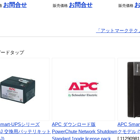
お問合せ
お問合せ
格
販売
価格
販売
価格
「アットマークテク
ガードタップ
Smart-UPSシリーズ
APC ダウンロード版
APC Smar
00J 交換用バッテリキット
PowerChute Network Shutdown
クモデル (S
J)
Standard 1node license pack
[ 11290981