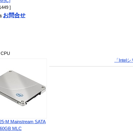
M5C)
1449 ]
お問合せ
格
CPU
「Inte
X25-M Mainstream SATA
160GB MLC