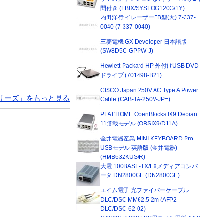
間付き (EBIX/SYSLOG120G/1Y)
内田洋行 イレーザーFB型(大) 7-337-
0040 (7-337-0040)
三菱電機 GX Developer 日本語版
(SW8D5C-GPPW-J)
Hewlett-Packard HP 外付けUSB DVD
ドライブ (701498-B21)
CISCO Japan 250V AC Type A Power
lシリーズ」をもっと見る
Cable (CAB-TA-250V-JP=)
PLAT'HOME OpenBlocks IX9 Debian
11搭載モデル (OBSIX9/D11A)
金井電器産業 MINI KEYBOARD Pro
USBモデル 英語版 (金井電器)
(HMB632KUS/R)
大電 100BASE-TX/FXメディアコンバ
ータ DN2800GE (DN2800GE)
エイム電子 光ファイバーケーブル
DLC/DSC MM62.5 2m (AFP2-
DLC/DSC-62-02)