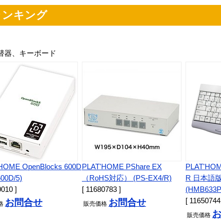
ランキング
切替器、キーボード
HOME OpenBlocks 600D
PLAT'HOME PShare EX
PLAT'HOME
00D/5)
（RoHS対応） (PS-EX4/R)
R 日本語版
0010 ]
[ 11680783 ]
(HMB633P
[ 11650744
お問合せ
お問合せ
格
販売
価格
販売
価格