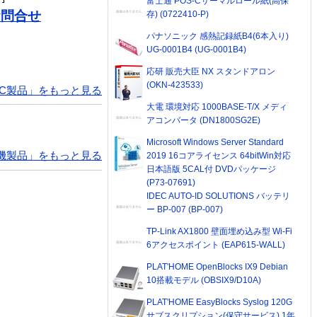
富士通 POS-Cサーマルロール紙(高保
お問合せ
存) (0722410-P)
パナソニック 感熱記録紙B4(6本入り)
UG-0001B4 (UG-0001B4)
応研 販売大臣 NX スタンドアロン
(OKN-423533)
PC製品」をもっと見る
大電 環境対応 1000BASE-T/X メディ
アコンバータ (DN1800SG2E)
Microsoft Windows Server Standard
機製品」をもっと見る
2019 16コアライセンス 64bitWin対応
日本語版 5CAL付 DVDパッケージ
(P73-07691)
IDEC AUTO-ID SOLUTIONS バッテリ
ー BP-007 (BP-007)
TP-Link AX1800 壁面埋め込み型 Wi-Fi
6アクセスポイント (EAP615-WALL)
PLAT'HOME OpenBlocks IX9 Debian
10搭載モデル (OBSIX9/D10A)
PLAT'HOME EasyBlocks Syslog 120G
サブスクリプション(保守サービス) 1年