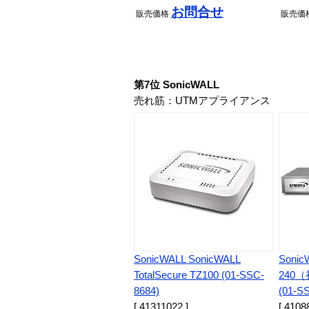
お問合せ
販売
価格
販売
価
第7位 SonicWALL
売れ筋：UTMアプライアンス
SonicWALL SonicWALL
Sonic
TotalSecure TZ100 (01-SSC-
240
8684)
(01-S
[ 41311022 ]
[ 4108