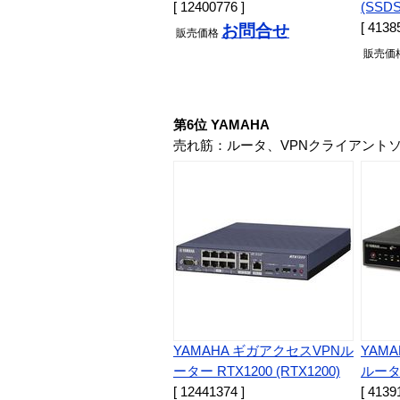
[ 12400776 ]
(SSD
[ 4138
お問合せ
販売
価格
販売
価
第6位 YAMAHA
売れ筋：ルータ、VPNクライアント
YAMAHA ギガアクセスVPNル
YAM
ーター RTX1200 (RTX1200)
ルーター
[ 12441374 ]
[ 4139