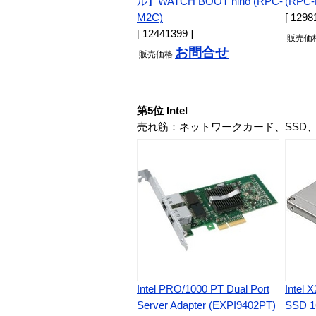
ル】WATCH BOOT nino (RPC-
(RPC-
M2C)
[ 1298
[ 12441399 ]
販売
価
お問合せ
販売
価格
第5位 Intel
売れ筋：ネットワークカード、SSD、
Intel PRO/1000 PT Dual Port
Intel 
Server Adapter (EXPI9402PT)
SSD 