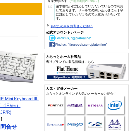
東京大学/K様
(ご利用期間2009年～)
“
請求書払いに対応していただいているので利用
しております。メールでの問い合わせにも丁寧
に対応していただけるので大変ありがたいで
す。
あなたの声をお寄せください!
公式アカウント / ページ
ぷらっとホーム社製品
当社ブランドの製品情報はこちら
人気・定番メーカー
ぷらっとオンラインで人気のメーカーをご紹介！
 Mini Keyboard III-
（旧Ver）
JP/R)
 ]
お問合せ