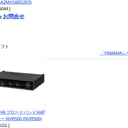
SA2MH160G2K5)
5044 ]
お問合せ
格
ソフト
「YAMAHA
AHA ブロードバンドVoIP
 NVR500 (NVR500)
1111 ]