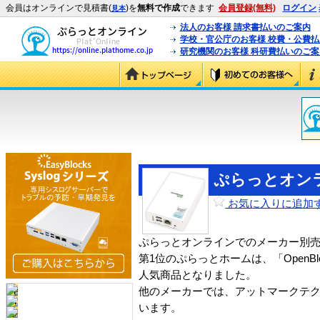
会員はオンラインで見積書(
)を
無料で作成
できます
会員登録(無料)
ログイン
見本
法人のお客様 請求書払いのご案内
学校・官公庁のお客様 校費・公費
研究機関のお客様 科研費払いのご案
ぷらっとオンラ
お気に入りに追加
ぷらっとオンラインでのメーカー別
第1位のぷらっとホームは、「OpenBlo
人気商品となりました。
他のメーカーでは、アットマークテクノの
います。