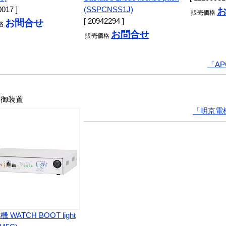
0017 ]
(SSPCNSS1J)
販売
価格
[ 20942294 ]
お問合せ
格
お問合せ
販売
価格
「A
制御装置
「明京電
 WATCH BOOT light