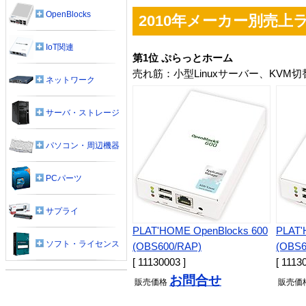
OpenBlocks
2010年メーカー別売上
IoT関連
第1位 ぷらっとホーム
売れ筋：小型Linuxサーバー、KVM
ネットワーク
サーバ・ストレージ
パソコン・周辺機器
PCパーツ
サプライ
PLAT'HOME OpenBlocks 600
PLAT'
ソフト・ライセンス
(OBS600/RAP)
(OBS6
[ 11130003 ]
[ 1113
お問合せ
販売
価格
販売
価