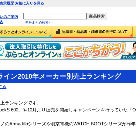
表示履歴
お気に入りを見る
払いのご案内
内
型番まとめ検索»
イン2010年メーカー別売上ランキング
する
売上ランキングです。
ckS 600」や10月より販売を開始しキャンペーンを行っていた「OpenB
Armadilloシリーズや明京電機のWATCH BOOTシリーズが