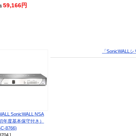
59,166円
格
「SonicWAL
WALL SonicWALL NSA
（初年度基本保守付き）
SC-8766)
8704 ]