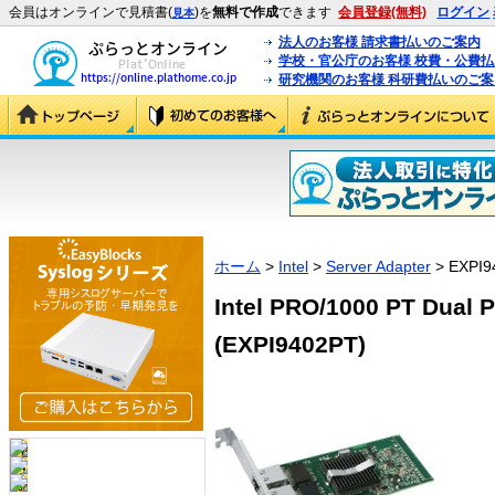
会員はオンラインで見積書(
)を
無料で作成
できます
会員登録(無料)
ログイン
見本
法人のお客様 請求書払いのご案内
学校・官公庁のお客様 校費・公費
研究機関のお客様 科研費払いのご案
ホーム
>
Intel
>
Server Adapter
> EXPI9
Intel PRO/1000 PT Dual P
(EXPI9402PT)