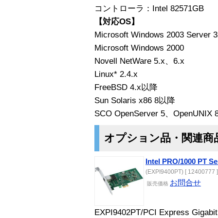
コントローラ：Intel 82571GB
【対応OS】
Microsoft Windows 2003 Server 3
Microsoft Windows 2000
Novell NetWare 5.x、6.x
Linux* 2.4.x
FreeBSD 4.x以降
Sun Solaris x86 8以降
SCO OpenServer 5、OpenUNIX 
オプション品・関連商
Intel PRO/1000 PT Se
(EXPI9400PT) [ 12400777 ]
お問合せ
販売価格
EXPI9402PT/PCI Express Gigabit 