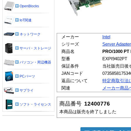
OpenBlocks
IoT関連
ネットワーク
メーカー
Intel
シリーズ
Server Adapter
サーバ・ストレージ
商品名
PRO/1000 PT D
型番
EXPI9402PT
パソコン・周辺機器
保証条件
当社販売日後
JANコード
073585817534
PCパーツ
返品について
特定商取引法
関連
メーカー商品
サプライ
商品番号
12400776
ソフト・ライセンス
本商品は販売を終了しました