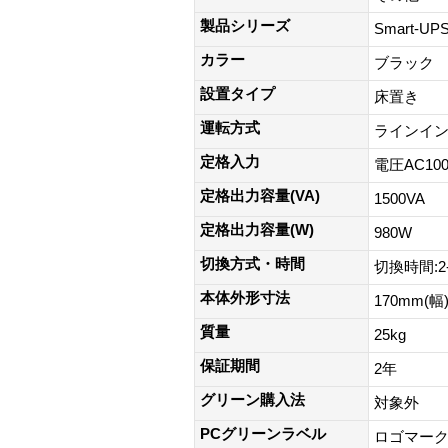
製品シリーズ
Smart-U
カラー
ブラック
設置タイプ
床置き
運転方式
ラインイ
定格入力
電圧AC100
定格出力容量(VA)
1500VA
定格出力容量(W)
980W
切換方式・時間
切換時間:2-
本体外形寸法
170mm(幅
質量
25kg
保証期間
2年
グリーン購入法
対象外
PCグリーンラベル
ロゴマー