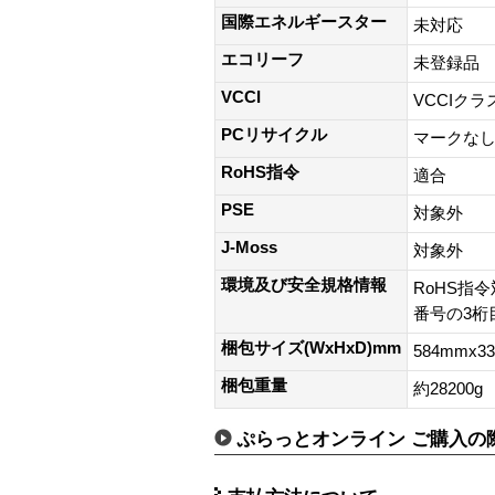
国際エネルギースター
未対応
エコリーフ
未登録品
VCCI
VCCIクラ
PCリサイクル
マークな
RoHS指令
適合
PSE
対象外
J-Moss
対象外
環境及び安全規格情報
RoHS指令
番号の3桁目
梱包サイズ(WxHxD)mm
584mmx3
梱包重量
約28200g
ぷらっとオンライン ご購入の