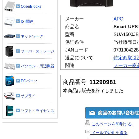
OpenBlocks
メーカー
APC
IoT関連
商品名
Smart-UP
型番
SUA1500JB
ネットワーク
保証条件
当社販売日
JANコード
0731304228
サーバ・ストレージ
返品について
特定商取引
関連
メーカー商
パソコン・周辺機器
商品番号
11290981
PCパーツ
本商品は販売を終了しました
サプライ
ソフト・ライセンス
このページを印刷する
メールでURLを送る