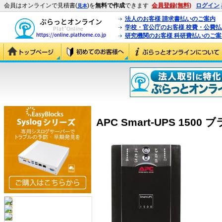
会員はオンラインで見積書(
)を
無料で作成
できます
会員登録(無料)
ログイン
見本
法人のお客様 請求書払いのご案内
学校・官公庁のお客様 校費・公費
研究機関のお客様 科研費払いのご案
APC Smart-UPS 1500