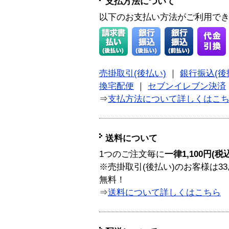
支払方法について
以下のお支払い方法がご利用で
売掛取引(後払い)
｜
銀行振込(後
換宅配便
｜
セブンイレブン決済
⇒
支払方法について詳しくはこ
送料について
1つのご注文毎に
一律1,100円(税
※売掛取引(後払い)のお客様は33
無料！
⇒
送料について詳しくはこちら