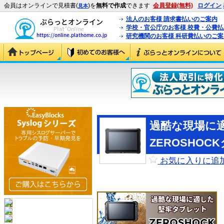
会員はオンラインで見積書(
)を
無料で作成
できます
会員登録(無料)
ログイン
見本
法人のお客様 請求書払いのご案内
学校・官公庁のお客様 校費・公費
研究機関のお客様 科研費払いのご案
過酷な現場に
ZEROSHOC
お気に入りに追