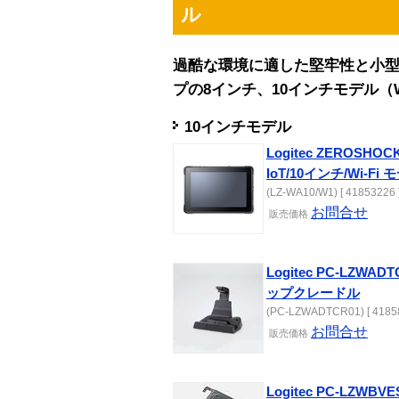
ル
過酷な環境に適した堅牢性と小型
プの8インチ、10インチモデル（Wi
10インチモデル
Logitec ZEROSHO
IoT/10インチ/Wi-Fi 
(LZ-WA10/W1) [ 41853226 
お問合せ
販売
価格
Logitec PC-LZWA
ップクレードル
(PC-LZWADTCR01) [ 41858
お問合せ
販売
価格
Logitec PC-LZWB