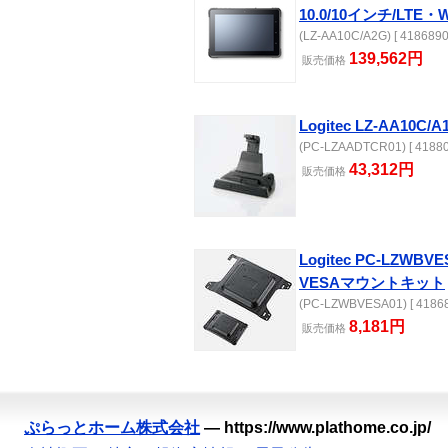
10.0/10インチ/LTE・
(LZ-AA10C/A2G) [ 4186890
139,562円
販売
価格
Logitec LZ-AA
(PC-LZAADTCR01) [ 41880
43,312円
販売
価格
Logitec PC-LZWB
VESAマウントキット
(PC-LZWBVESA01) [ 41868
8,181円
販売
価格
ぷらっとホーム株式会社
—
https://www.plathome.co.jp/