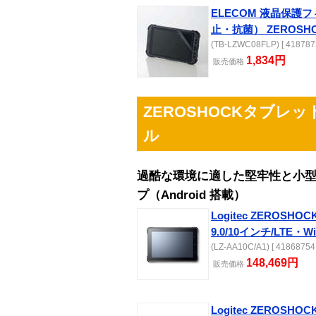
ELECOM 液晶保護
止・抗菌） ZEROSHOC
(TB-LZWC08FLP) [ 418787
1,834円
販売
価格
ZEROSHOCKタブレットS
ル
過酷な環境に適した堅牢性と小型
プ（Android 搭載）
Logitec ZEROSHO
9.0/10インチ/LTE・W
(LZ-AA10C/A1) [ 41868754 
148,469円
販売
価格
Logitec ZEROSHO