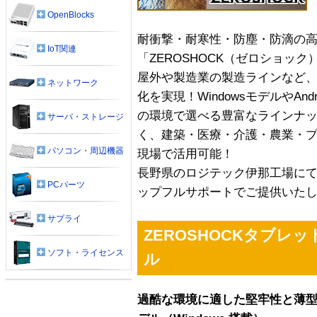
OpenBlocks
耐衝撃・耐寒性・防塵・防滴の
IoT関連
「ZEROSHOCK（ゼロショック
屋外や製造業の製造ラインなど、
ネットワーク
化を実現！WindowsモデルやAn
の環境で選べる豊富なラインナ
サーバ・ストレージ
く、建築・医療・介護・農業・
パソコン・周辺機器
現場で活用可能！
長野県のロジテック伊那工場に
PCパーツ
ップフルサポートでご提供いた
サプライ
ZEROSHOCKタブレット
ソフト・ライセンス
ル
過酷な環境に適した堅牢性と薄