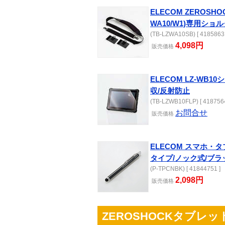
ELECOM ZEROSHO
WA10/W1)専用ショ
(TB-LZWA10SB) [ 41858631
4,098円
販売
価格
ELECOM LZ-WB
収/反射防止
(TB-LZWB10FLP) [ 4187564
お問合せ
販売
価格
ELECOM スマホ・
タイプ/ノック式/ブラ
(P-TPCNBK) [ 41844751 ]
2,098円
販売
価格
ZEROSHOCKタブレット