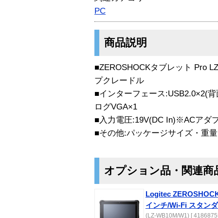
PC
商品説明
■ZEROSHOCKタブレット Pro
プクレードル
■インターフェース:USB2.0×2(背面×
ログVGA×1
■入力電圧:19V(DC In)※AC
■その他:パッケージサイズ・重
オプション品・関連商
Logitec ZEROSHOC
インチ/Wi-Fi スタ
(LZ-WB10M/W1) [ 41868755