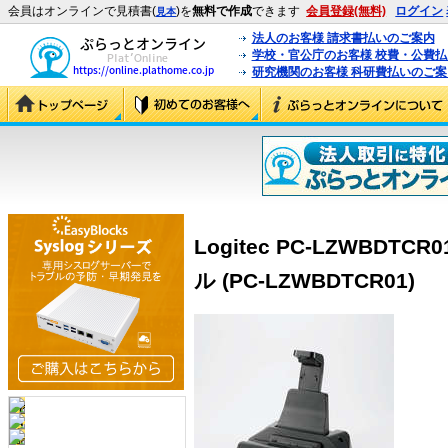
会員はオンラインで見積書(
)を
無料で作成
できます
会員登録(無料)
ログイン
見本
法人のお客様 請求書払いのご案内
学校・官公庁のお客様 校費・公費
研究機関のお客様 科研費払いのご案
Logitec PC-LZWBDTC
ル (PC-LZWBDTCR01)