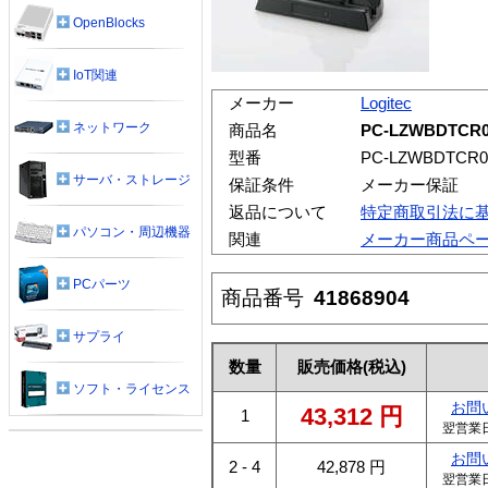
OpenBlocks
IoT関連
メーカー
Logitec
ネットワーク
商品名
PC-LZWBDTCR
型番
PC-LZWBDTCR0
サーバ・ストレージ
保証条件
メーカー保証
返品について
特定商取引法に
パソコン・周辺機器
関連
メーカー商品ペ
PCパーツ
商品番号
41868904
サプライ
数量
販売価格
(税込)
ソフト・ライセンス
お問
43,312
円
1
翌営業
お問
2 - 4
42,878
円
翌営業