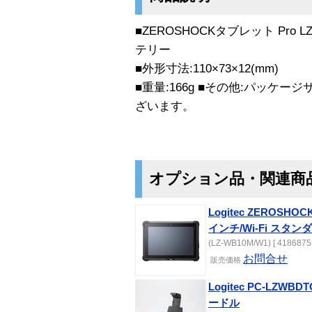
■ZEROSHOCKタブレット Pro
テリー
■外形寸法:110×73×12(mm)
■重量:166g ■その他:パッケ
ざいます。
オプション品・関連商
Logitec ZEROSHOC
インチ/Wi-Fi スタ
(LZ-WB10M/W1) [ 41868755
お問合せ
販売
価格
Logitec PC-LZWBD
ードル