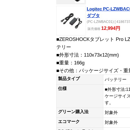
Logitec PC-LZWB
ダプタ
(PC-LZWBAC01) [ 4186737
12,994円
販売
価格
■ZEROSHOCKタブレット Pro
テリー
■外形寸法：110x73x12(mm)
■重量：166g
■その他：パッケージサイズ・重
製品タイプ
バッテリー
仕様
■外形寸法:11
ケージサイ
す。
グリーン購入法
対象外
エコマーク
対象外