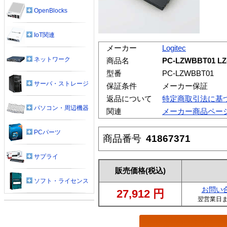
OpenBlocks
IoT関連
メーカー
Logitec
ネットワーク
商品名
PC-LZWBBT01
型番
PC-LZWBBT01
サーバ・ストレージ
保証条件
メーカー保証
返品について
特定商取引法に基
パソコン・周辺機器
関連
メーカー商品ペー
PCパーツ
商品番号
41867371
サプライ
販売価格
(税込)
ソフト・ライセンス
お問い
27,912
円
翌営業日