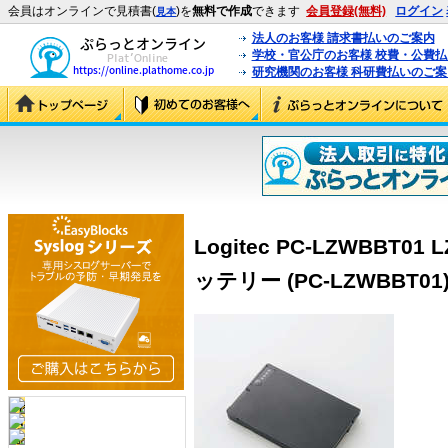
会員はオンラインで見積書(
)を
無料で作成
できます
会員登録(無料)
ログイン
見本
法人のお客様 請求書払いのご案内
学校・官公庁のお客様 校費・公費
研究機関のお客様 科研費払いのご案
Logitec PC-LZWBBT
ッテリー (PC-LZWBBT01